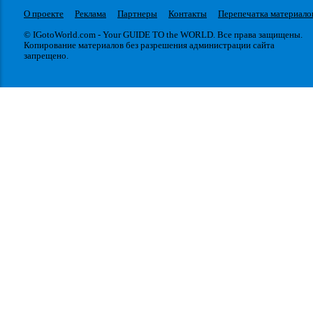
О проекте
Реклама
Партнеры
Контакты
Перепечатка материало
© IGotoWorld.com - Your GUIDE TO the WORLD. Все права защищены.
Копирование материалов без разрешения администрации сайта
запрещено.