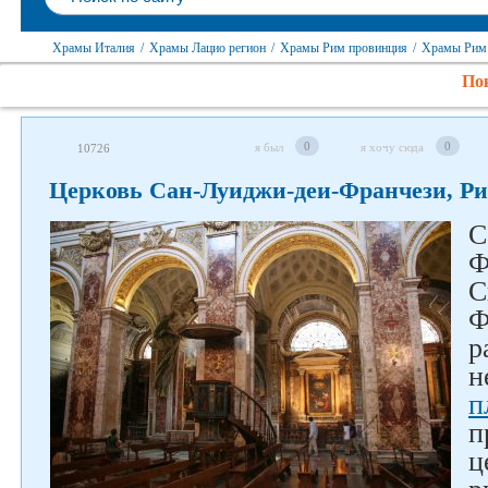
Храмы Италия
/
Храмы Лацио регион
/
Храмы Рим провинция
/
Храмы Рим
Пок
0
0
я был
я хочу сюда
10726
Церковь Сан-Луиджи-деи-Франчези, Р
С
Ф
С
Ф
р
н
п
п
ц