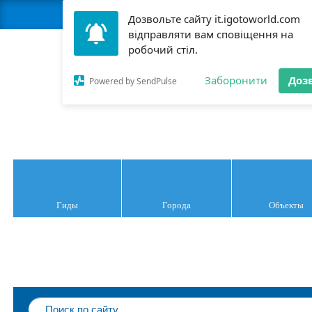
Стать гидом
М
Дозвольте сайту it.igotoworld.com
відправляти вам сповіщення на
робочий стіл.
Заборонити
Доз
Италия
Powered by SendPulse
Гиды
Города
Объекты