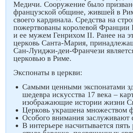
Медичи. Сооружение было призван
французской общине, жившей в Рим
своего кардинала. Средства на стр
пожертвованы королевой Франции
и ее мужем Генрихом II. Ранее на э
Следите за нами в соцсетях
церковь Санта-Мария, принадлежа
Сан-Луиджи-деи-Франчези являетс
церковью в Риме.
Экспонаты в церкви:
Самыми ценными экспонатами зд
шедевра искусства 17 века – ка
изображающие истории жизни Св
Церковь украшена множеством ф
Особого внимания заслуживают
В интерьере насчитывается пять