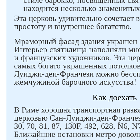
стиле барокко, посвященных свя
находится несколько знамениты
Эта церковь удивительно сочетает
простоту и внутреннее богатство.
Мраморный фасад здания украшен с
Интерьер святилища наполняли мн
и французских художников. Эта цер
самых богато украшенных потолков
Луиджи-деи-Франчези можно бессп
жемчужиной барочного искусства!
Как доехать
В Риме хорошая транспортная развя
церковью Сан-Луиджи-деи-Франчез
30, 70, 81, 87, 130F, 492, 628, N6, 
Ближайшие остановки метро доволь