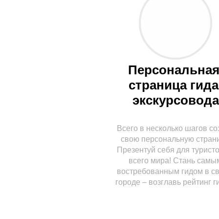
Персональная
страница гида
экскурсовода
Всего в несколько шагов со
свою персональную страни
Презентуй себя для
туристо
всего мира! Стань самы
востребованным гидом в с
городе – возглавь
рейтинг г