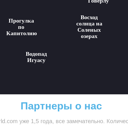
Говерлу
Восход
Прогулка
солнца на
по
Соленых
Капитолию
озерах
Водопад
Игуасу
Партнеры о нас
ld.com уже 1,5 года, все замечательно. Количе