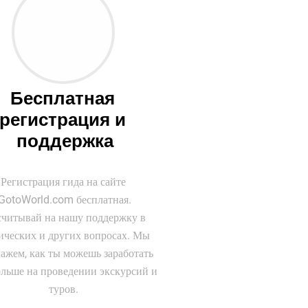
Бесплатная 
регистрация и 
поддержка
Регистрация гида на сайте
IGotoWorld.com бесплатная.
считывай на нашу поддержку в
ических и других вопросах. Мы
ажем, как ты можешь заработать
ольше на проведении экскурсий и
туров.