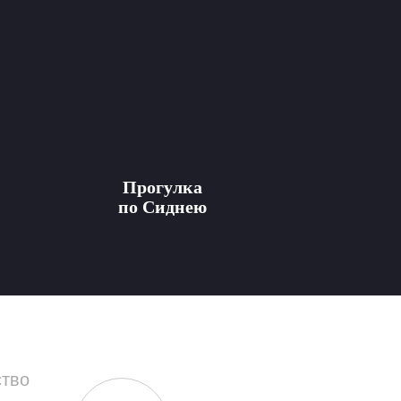
Прогулка
по Сиднею
ство