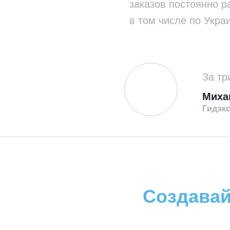
заказов постоянно р
в том числе по Укра
За тр
Миха
Гид­эк
Создавай