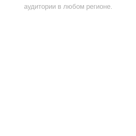
аудитории в любом регионе.
1945
₴
3
Стоимость
С
Вокруг Карпат за 7
дней
890
₴
Стоимость