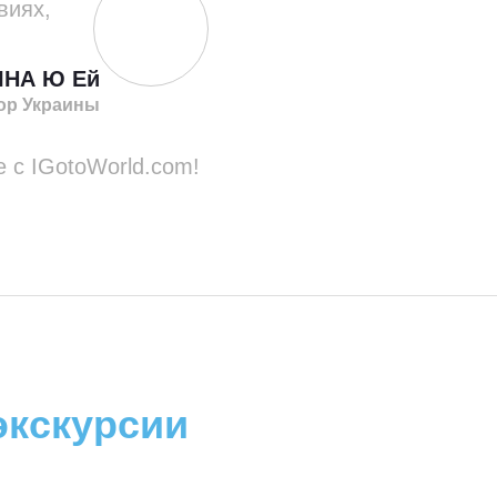
виях,
ІНА Ю Ей
ор Украины
е с IGotoWorld.com!
экскурсии