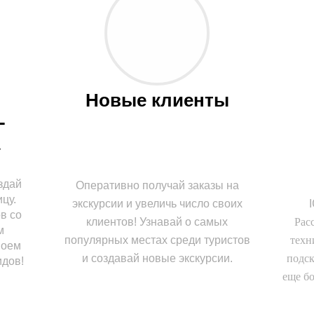
 
Новые клиенты
­
здай
Оперативно получай заказы на
цу.
экскурсии и увеличь число своих
в со
Рас
клиентов! Узнавай о самых
м
техн
популярных местах среди туристов
воем
подск
и создавай новые экскурсии.
идов!
еще б