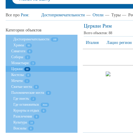
Все про
Рим
:
Достопримечательности
—
Отели
—
Туры
—
Ре
Церкви Рим
Категории объектов
Всего объектов:
88
Достопримечательности
168
Италия
Лацио регион
Храмы
93
Cинагоги
0
Соборы
1
Монастыри
3
Церкви
88
Костелы
0
Мечети
1
Святые места
0
Паломнические места
0
Где поесть
2
Где остановиться
3644
Курорты и отдых
0
Развлечения
0
Культура
14
Вокзалы
0