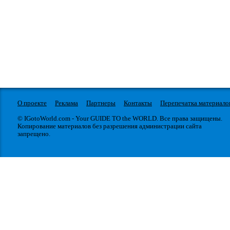
О проекте
Реклама
Партнеры
Контакты
Перепечатка материало
© IGotoWorld.com - Your GUIDE TO the WORLD. Все права защищены.
Копирование материалов без разрешения администрации сайта
запрещено.