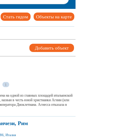
Стать гидом
Объекты на карте
Добавить объект
1
ена на одной из главных площадей итальянской
 назван в честь юной христианки Агнии (или
мператора Диоклетиана. Агнесса отказала в
нчези, Рим
86, Италия