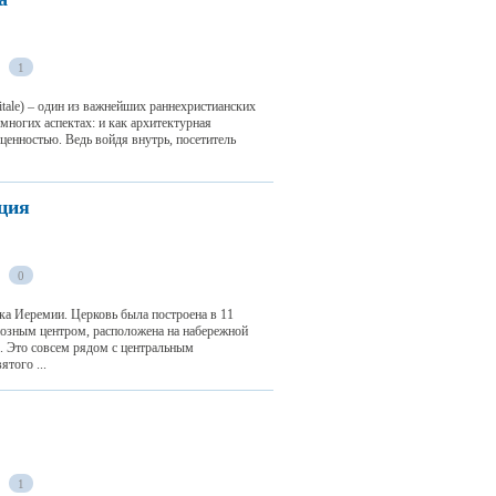
1
Vitale) – один из важнейших раннехристианских
многих аспектах: и как архитектурная
ценностью. Ведь войдя внутрь, посетитель
ция
0
а Иеремии. Церковь была построена в 11
иозным центром, расположена на набережной
. Это совсем рядом с центральным
того ...
1