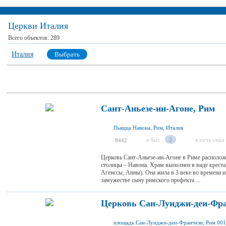
Церкви Италия
Всего объектов:
289
Италия
Выбрать
Сант-Аньезе-ин-Агоне, Рим
Пьяцца Навона, Рим, Италия
я был
2
я хочу сюда
8442
Церковь Сант-Аньезе-ин-Агоне в Риме располож
столицы – Навона. Храм выполнен в виде креста,
Агенссы, Анны). Она жила в 3 веке во времена и
замужестве сыну римского префекта ...
Церковь Сан-Луиджи-деи-Фра
площадь Сан-Луиджи-деи-Франчези, Рим 001