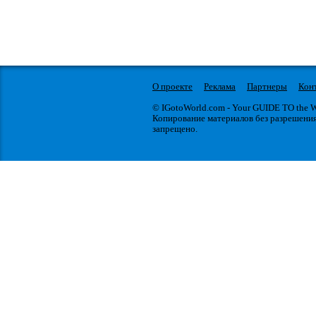
О проекте
Реклама
Партнеры
Кон
© IGotoWorld.com - Your GUIDE TO the
Копирование материалов без разрешени
запрещено.