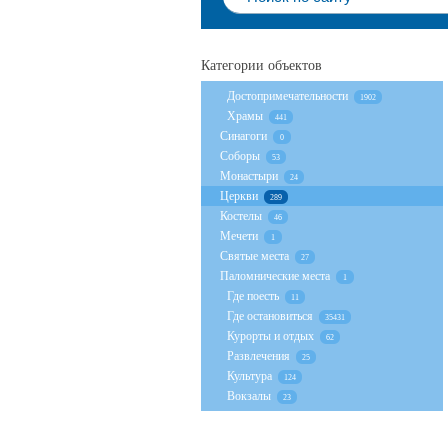
Категории объектов
Достопримечательности
1902
Храмы
441
Cинагоги
0
Соборы
53
Монастыри
24
Церкви
289
Костелы
46
Мечети
1
Святые места
27
Паломнические места
1
Где поесть
11
Где остановиться
35431
Курорты и отдых
62
Развлечения
25
Культура
124
Вокзалы
23