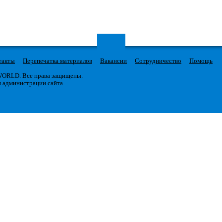
такты
Перепечатка материалов
Вакансии
Сотрудничество
Помощь
 WORLD. Все права защищены.
я администрации сайта