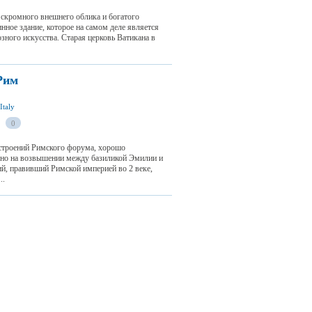
 скромного внешнего облика и богатого
инное здание, которое на самом деле является
ного искусства. Старая церковь Ватикана в
Рим
Italy
0
строений Римского форума, хорошо
ено на возвышении между базиликой Эмилии и
, правивший Римской империей во 2 веке,
..