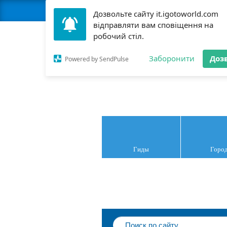
Дозвольте сайту it.igotoworld.com
відправляти вам сповіщення на
робочий стіл.
Заборонити
Доз
Ита
Powered by SendPulse
Гиды
Горо