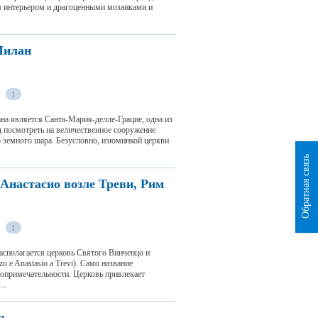
 интерьером и драгоценными мозаиками и
Милан
1
на является Санта-Мария-делле-Грацие, одна из
 посмотреть на величественное сооружение
 земного шара. Безусловно, изюминкой церкви
Обратная связь
Анастасио возле Треви, Рим
1
сполагается церковь Святого Винченцо и
zo e Anastasio a Trevi). Само название
топримечательности. Церковь привлекает
..
а