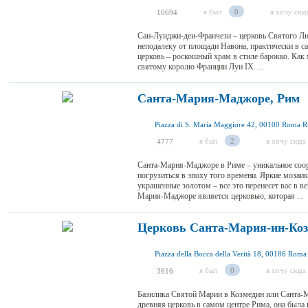
я был
0
я хочу сюд
10694
Сан-Луиджи-деи-Франчези – церковь Святого Лю
неподалеку от площади Навона, практически в с
церковь – роскошный храм в стиле барокко. Как
святому королю Франции Луи IX. ...
Санта-Мария-Маджоре, Рим
Piazza di S. Maria Maggiore 42, 00100 Roma RM
я был
2
я хочу сюда
4777
Санта-Мария-Маджоре в Риме – уникальное соо
погрузиться в эпоху того времени. Яркие мозаик
украшенные золотом – все это перенесет вас в ве
Мария-Маджоре является церковью, которая ...
Церковь Санта-Мария-ин-Коз
Piazza della Bocca della Verità 18, 00186 Roma 
я был
0
я хочу сюда
3616
Базилика Святой Марии в Козмедин или Санта-Ма
древняя церковь в самом центре Рима, она была 