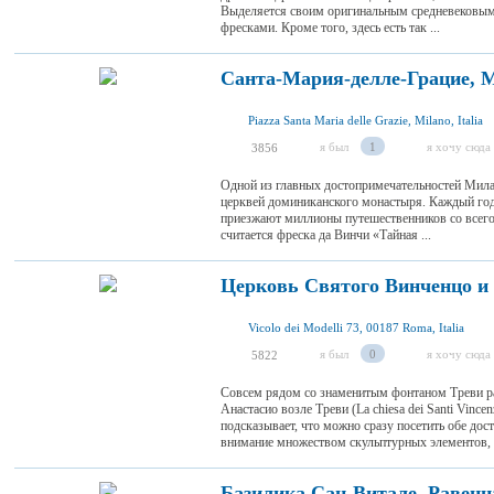
Выделяется своим оригинальным средневековым
фресками. Кроме того, здесь есть так ...
Санта-Мария-делле-Грацие, 
Piazza Santa Maria delle Grazie, Milano, Italia
я был
1
я хочу сюда
3856
Одной из главных достопримечательностей Мила
церквей доминиканского монастыря. Каждый год
приезжают миллионы путешественников со всего
считается фреска да Винчи «Тайная ...
Церковь Святого Винченцо и 
Vicolo dei Modelli 73, 00187 Roma, Italia
я был
0
я хочу сюда
5822
Совсем рядом со знаменитым фонтаном Треви ра
Анастасио возле Треви (La chiesa dei Santi Vincen
подсказывает, что можно сразу посетить обе дос
внимание множеством скульптурных элементов, .
Базилика Сан-Витале, Равенн