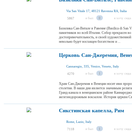
Via San Vitale 17, 48121 Ravenna RA, Italia
я был
0
я хочу сюда
5867
Базилика Сан-Витале в Равенне (Basilica di San 
памятников во всей Италии. Собор прекрасен во 
достопримечательность, и своей художественной 
невольно будет восхищен богатством и ...
Церковь Сан-Джеремия, Вене
Cannaregio, 335, Venice, Veneto, Italy
я был
1
я хочу сюда
4270
Храм Сан-Джеремия в Венеции носит имя пророк
столетии. В наши дни является значимым религ
Гранд-канала в венецианском районе Каннареджо
железнодорожным вокзалом. История церкви Свя
Сикстинская капелла, Рим
Rome, Lazio, Italy
я был
1
я хочу сюда
7118