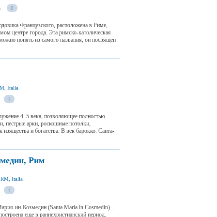
а
0
довика Французского, расположена в Риме,
амом центре города. Эта римско-католическая
 можно понять из самого названия, он посвящен
, Italia
1
ружение 4–5 века, позволяющее полностью
и, пестрые арки, роскошные потолки,
к изящества и богатства. В век барокко. Санта-
медин, Рим
RM, Italia
1
рия-ин-Козмедин (Santa Maria in Cosmedin) –
построена еще в раннехристианский период.