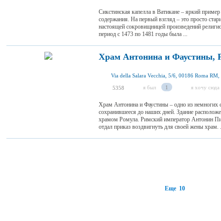
Сикстинская капелла в Ватикане – яркий пример
содержания. На первый взгляд – это просто стар
настоящей сокровищницей произведений религиоз
период с 1473 по 1481 годы была ...
Храм Антонина и Фаустины, 
Via della Salara Vecchia, 5/6, 00186 Roma RM, 
я был
1
я хочу сюда
5358
Храм Антонина и Фаустины – одно из немногих 
сохранившееся до наших дней. Здание располож
храмом Ромула. Римский император Антонин Пий
отдал приказ воздвигнуть для своей жены храм. .
Еще 10