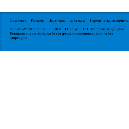
О проекте
Реклама
Партнеры
Контакты
Перепечатка материало
© IGotoWorld.com - Your GUIDE TO the WORLD. Все права защищены.
Копирование материалов без разрешения администрации сайта
запрещено.