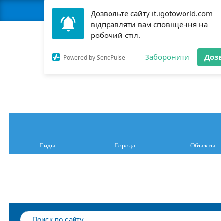
Стать гидом
М
Дозвольте сайту it.igotoworld.com
відправляти вам сповіщення на
робочий стіл.
Заборонити
Доз
Италия
Powered by SendPulse
Гиды
Города
Объекты