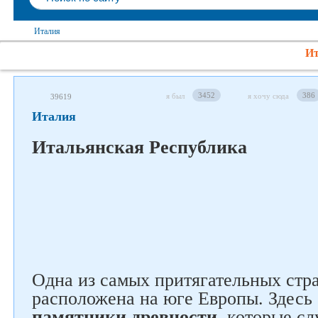
Италия
Ит
3452
386
я был
я хочу сюда
39619
Италия
Итальянская Республика
Одна из самых притягательных стр
расположена на юге Европы. Здесь
памятники древности
, которые с