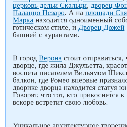
церковь дельи Скальци
,
дворец Фон
Палаццо Пезаро
. А на
площади Свя
Марка
находится одноименный собо
готическом стиле, и
Дворец Дожей
башней с курантами.
В город
Верона
стоит отправиться, 
дворце, где жила Джульетта, красо
воспета писателем Вильямом Шекс
балкон, где Ромео впервые призналс
дворике дворца находится статуя ю
Говорят, что тот, кто прикоснется к
вскоре встретит свою любовь.
Уникальное архитектурное творени