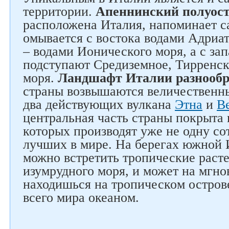
территории.
Апеннинский полуос
расположена Италия, напоминает с
омывается с востока водами Адриат
– водами Ионического моря, а с зап
подступают Средиземное, Тирренск
моря.
Ландшафт Италии разнообр
страны возвышаются величественны
два действующих вулкана
Этна
и
В
центральная часть страны покрыта 
которых производят уже не одну со
лучших в мире. На берегах южной 
можно встретить тропические раст
изумрудного моря, и может на мгнов
находишься на тропическом остров
всего мира океаном.