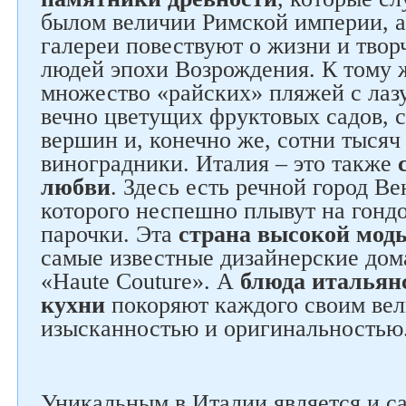
былом величии Римской империи, а
галереи повествуют о жизни и твор
людей эпохи Возрождения. К тому ж
множество «райских» пляжей с лаз
вечно цветущих фруктовых садов, 
вершин и, конечно же, сотни тысяч
виноградники. Италия – это также
любви
. Здесь есть речной город В
которого неспешно плывут на гонд
парочки. Эта
страна высокой мод
самые известные дизайнерские дом
«Haute Couture». А
блюда итальян
кухни
покоряют каждого своим вел
изысканностью и оригинальностью
Уникальным в Италии является и с