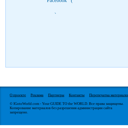
Facebook
(
)
О проекте
Реклама
Партнеры
Контакты
Перепечатка материало
© IGotoWorld.com - Your GUIDE TO the WORLD. Все права защищены.
Копирование материалов без разрешения администрации сайта
запрещено.