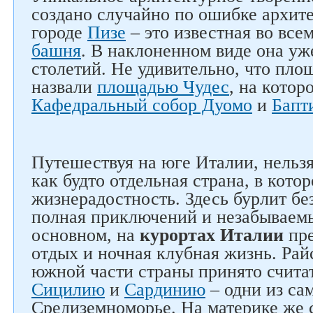
создано случайно по ошибке архите
городе
Пизе
– это известная во все
башня
. В наклоненном виде она уж
столетий. Не удивительно, что пло
назвали
площадью Чудес
, на кото
Кафедральный собор Дуомо
и
Бапт
Путешествуя на юге Италии, нельзя 
как будто отдельная страна, в котор
жизнерадостность. Здесь бурлит бе
полная приключений и незабываемы
основном, на
курортах Италии
пре
отдых и ночная клубная жизнь. Ра
южной части страны принято счита
Сицилию
и
Сардинию
– одни из са
Средиземноморье. На материке же