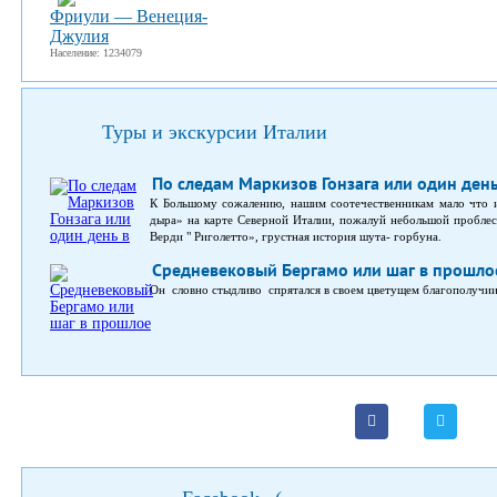
Фриули — Венеция-
Джулия
Население: 1234079
Туры и экскурсии Италии
По следам Маркизов Гонзага или один ден
К Большому сожалению, нашим соотечественникам мало что и
дыра» на карте Северной Италии, пожалуй небольшой проблес
Верди " Риголетто», грустная история шута- горбуна.
Средневековый Бергамо или шаг в прошло
Он словно стыдливо спрятался в своем цветущем благополучии