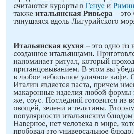
считаются курорты в
Генуе
и
Рими
также
итальянская Ривьера
– это 
тянущаяся вдоль Лигурийского мор
Итальянская кухня
– это одно из 
созданное итальянцами. Приготовл
напоминает ритуал, который проход
пританцовыванием. В этом вы убеди
в любое небольшое уличное кафе.
Италии является паста, причем име
макаронные изделия любой формы и
же, соус. Последний готовится из 
овощей, зелени и телятины. Вторым
популярности итальянским блюдом 
Наверное, нет человека в мире, кот
пробовал это универсальное блюдо.