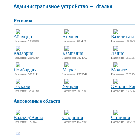
Административное устройство — Италия
регионы
Абруццо
Апулия
Базиликата
Население: 1338898
Население: 4084035
Население: 588879
Калабрия
Кампания
Лацио
Население: 2009330
Население: 5824662
Население: 568186
Ломбардия
Марке
Молизе
Население: 9826141
Население: 1559542
Население: 320229
Тоскана
Умбрия
Эмилия-Ро
Население: 3730130
Население: 900790
Население: 439556
автономные области
Валле-д’Аоста
Сардиния
Сицилия
Население: 127866
Население: 1672404
Население: 504299