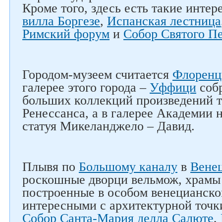
Кроме того, здесь есть такие интер
вилла Боргезе
,
Испанская лестница
Римский форум
и
Собор Святого П
Следите за нами в соцсетях
Городом-музеем считается
Флоренц
галерее этого города –
Уффици
собр
больших коллекций произведений т
Ренессанса, а в галерее Академии 
статуя Микеланджело – Давид.
Плывя по
Большому каналу
в
Вене
роскошные дворци вельмож, храмы 
построенные в особом венецианск
интересными с архитектурной точк
Собор Санта-Мария делла Салюте
,