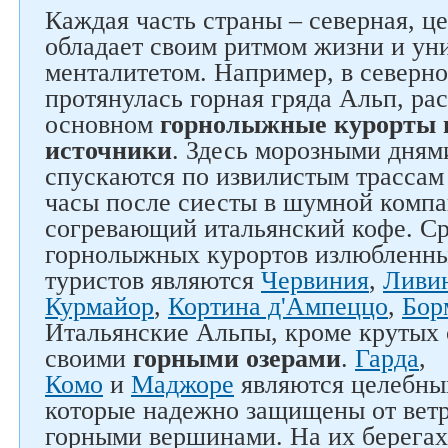
Каждая часть страны – северная, ц
обладает своим ритмом жизни и у
менталитетом. Например, в северно
протянулась горная гряда Альп, ра
основном
горнолыжные курорты 
источники
. Здесь морозными дня
спускаются по извилистым трассам 
часы после сиесты в шумной комп
согревающий итальянский кофе. Ср
горнолыжных курортов излюбленн
туристов являются
Червиния
,
Ливи
Курмайор
,
Кортина д'Ампеццо
,
Бор
Итальянские Альпы, кроме крутых 
своими
горными озерами
.
Гарда
,
Комо
и
Маджоре
являются целебны
которые надежно защищены от ветр
горными вершинами. На их берегах