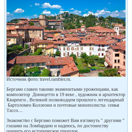
Источник фото: travel.rambler.ru.
Бергамо славен такими знаменитыми уроженцами, как
композитор Доницетти в 19 веке , художник и архитектор
Кваренги , Великий полководцем прошлого легендарный
Бартоломео Коллеони и почтовые монополисты семья
Тассо…
Знакомство с Бергамо поможет Вам взглянуть " другими "
глазами на Ломбардию и надеюсь, по достоинству
оценить его историческое прошлое.