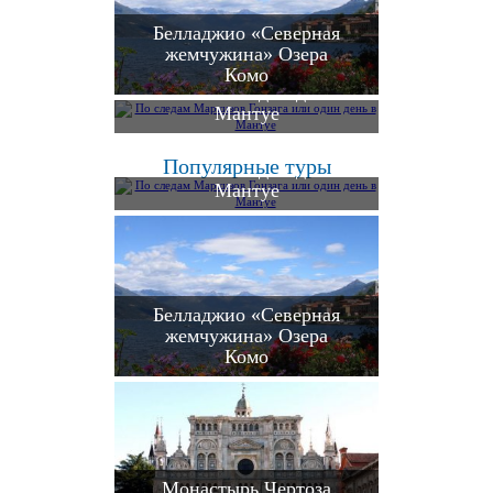
Белладжио «Северная
жемчужина» Озера
По следам Маркизов
Комо
Гонзага или один день в
Мантуе
По следам Маркизов
Популярные туры
Гонзага или один день в
Мантуе
Белладжио «Северная
жемчужина» Озера
Комо
Монастырь Чертоза