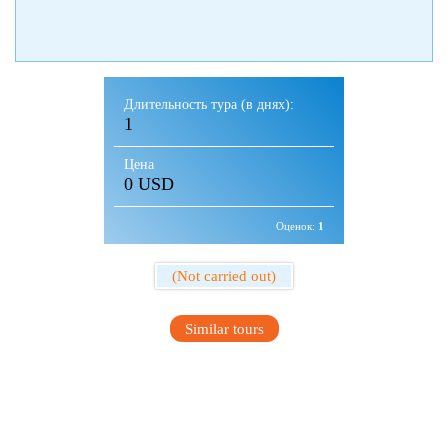
Длительность тура (в днях):
1
Цена
0 USD
Оценок:
1
(Not carried out)
Similar tours