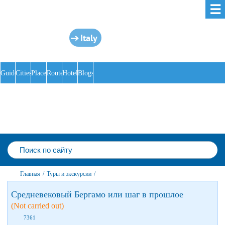
☰
Italy
Guides
Cities
Places
Routes
Hotels
Blogs
Главная
/
Туры и экскурсии
/
Средневековый Бергамо или шаг в прошлое
(Not carried out)
7361