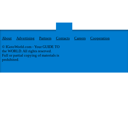
About
Advertising
Partners
Contacts
Careers
Cooperation
© IGotoWorld.com - Your GUIDE TO
the WORLD. All rights reserved.
Full or partial copying of materials is
prohibited.