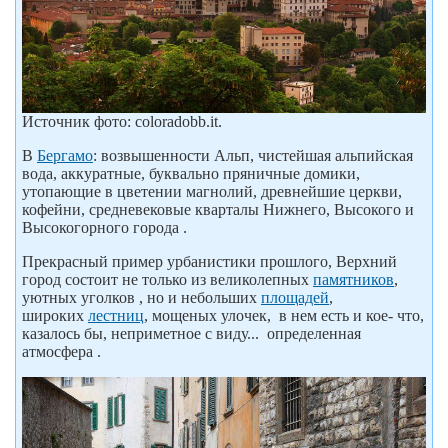
Источник фото: coloradobb.it.
В
Бергамо
: возвышенности Альп, чистейшая альпийская
вода, аккуратные, буквально пряничные домики,
утопающие в цветении магнолий, древнейшие церкви,
кофейни, средневековые кварталы Нижнего, Высокого и
Высокогорного города .
Прекрасный пример урбанистики прошлого, Верхний
город состоит не только из великолепных
памятников
,
уютных уголков , но и небольших
площадей
,
широких
лестниц
, мощеных улочек, в нем есть и кое- что,
казалось бы, неприметное с виду... определенная
атмосфера .