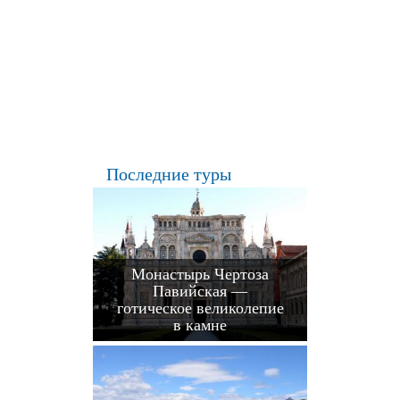
Последние туры
Монастырь Чертоза
Павийская —
готическое великолепие
в камне