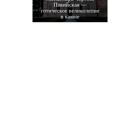
Павийская —
готическое великолепие
в камне