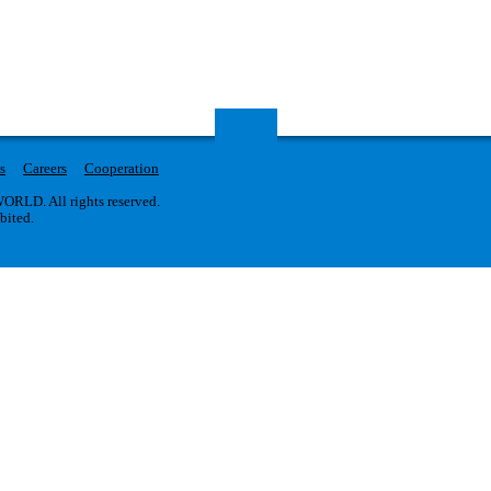
s
Careers
Cooperation
RLD. All rights reserved.
ibited.