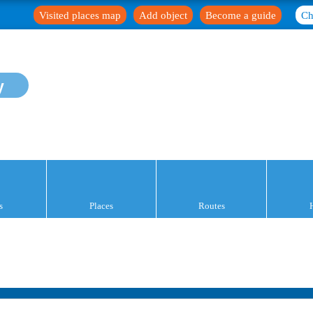
Visited places map
Add object
Become a guide
Ch
y
s
Places
Routes