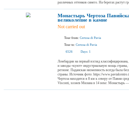
различных оттенков синего. На берегах растут гр
Монастырь Чертоза Павийска
великолепие в камне
Not carried out
Tour from:
Certosa di Pavia
Tour to:
Certosa di Pavia
6526
Days:
1
Ломбардия на первый взгляд классифицирована,
и заводы «куют» индустриальную мощь страны, н
регионе. Паданская низменность всегда была бе
страны. Источник фото: https://www.pavialcentro
Чертоза находится в 8 км к северу от Павии ср
Visconti, хозяев Милана в 14 веке. Монастырь — 