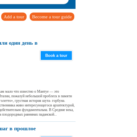
Add a tour
Become a tour guide
ли один день в
Book a tour
ам мало что известно о Мантуе — это
Италии, пожалуй небольшой проблеск в памяти
олетто», грустная история шута- горбуна.
шественника живо интересующегося архитектурой,
действительно фундаментальна. В Средние века,
 плодородных равнинах паданской...
шаг в прошлое