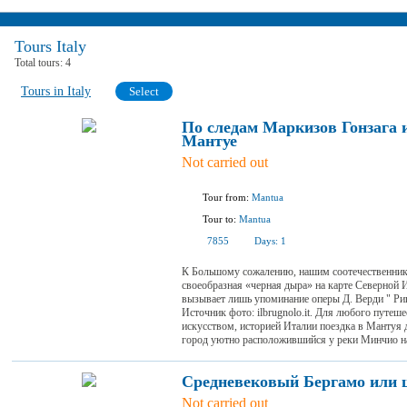
Tours Italy
Total tours:
4
Tours in Italy
Select
По следам Маркизов Гонзага и
Мантуе
Not carried out
Tour from:
Mantua
Tour to:
Mantua
7855
Days:
1
К Большому сожалению, нашим соотечественник
своеобразная «черная дыра» на карте Северной 
вызывает лишь упоминание оперы Д. Верди " Риг
Источник фото: ilbrugnolo.it. Для любого путе
искусством, историей Италии поездка в Мантуя 
город уютно расположившийся у реки Минчио на
Средневековый Бергамо или 
Not carried out