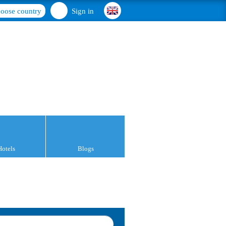
oose country
Sign in
Hotels
Blogs