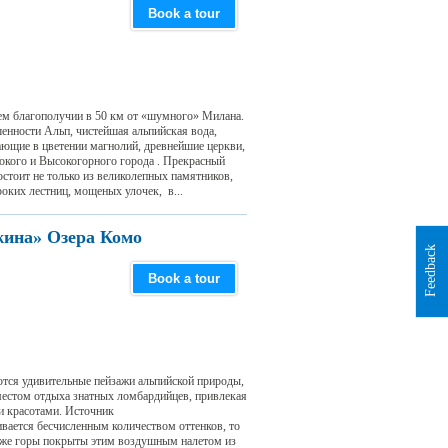
Book a tour
ем благополучии в 50 км от «шумного» Милана.
шенности Альп, чистейшая альпийская вода,
ающие в цветении магнолий, древнейшие церкви,
окого и Высокогорного города . Прекрасный
стоит не только из великолепных памятников,
оких лестниц, мощеных улочек, в...
ина» Озера Комо
Feedback
Book a tour
ются удивительные пейзажи альпийской природы,
естом отдыха знатных ломбардийцев, привлекая
и красотами. Источник
ливается бесчисленным количеством оттенков, то
даже горы покрыты этим воздушным налетом из