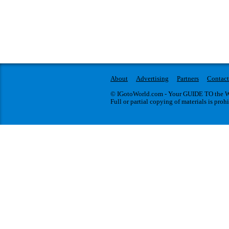
About
Advertising
Partners
Contact
© IGotoWorld.com - Your GUIDE TO the WO
Full or partial copying of materials is proh