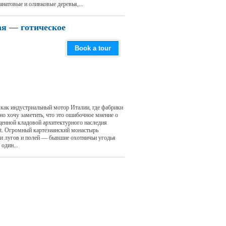
анатовые и оливковые деревья,...
я — готическое
Book a tour
 как индустриальный мотор Италии, где фабрики
о хочу заметить, что это ошибочное мнение о
сценной кладовой архитектурного наследия
.it. Огромный картезианский монастырь
еди лугов и полей — бывшиe охотничьи угодья
один...