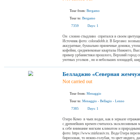
Tour from:
Bergamo
Tour to:
Bergamo
7359
Days:
1
Он словно стыдливо спрятался в своем цветущ
Источник фото: coloradobb.it. В Бергамо: возвы
аккуратные, буквально пряничные домики, утоп
кофейни, средневековые кварталы Нижнего, Выс
пример урбанистики прошлого, Верхний город со
уютных уголков , но и небольших площадей, шир
Белладжио «Северная жемчуж
Not carried out
Tour from:
Menaggio
Tour to:
Menaggio
-
Bellagio
-
Lenno
7385
Days:
1
Озеро Комо в чьих водах, как в зеркале отража
с древнейших времен считалось эксклюзивным м
к себе внимание мягким климатом и природным
фото: https://www.mirkrasiv.ru. Вода Озера пере
бирюзовая, то нежно-голубая, то цвет индиго, 