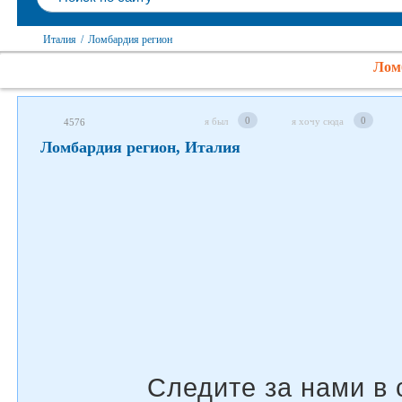
Следите за нами в соцсетях
Италия
/
Ломбардия регион
Лом
0
0
я был
я хочу сюда
4576
Ломбардия регион, Италия