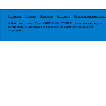
О проекте
Реклама
Партнеры
Контакты
Перепечатка материало
© IGotoWorld.com - Your GUIDE TO the WORLD. Все права защищены.
Копирование материалов без разрешения администрации сайта
запрещено.