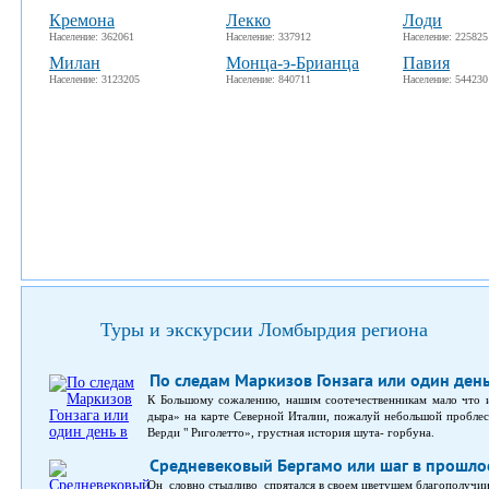
Кремона
Лекко
Лоди
Население: 362061
Население: 337912
Население: 225825
Милан
Монца-э-Брианца
Павия
Население: 3123205
Население: 840711
Население: 544230
Туры и экскурсии Ломбырдия региона
По следам Маркизов Гонзага или один ден
К Большому сожалению, нашим соотечественникам мало что и
дыра» на карте Северной Италии, пожалуй небольшой проблес
Верди " Риголетто», грустная история шута- горбуна.
Средневековый Бергамо или шаг в прошло
Он словно стыдливо спрятался в своем цветущем благополучии