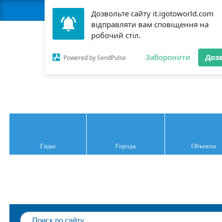
Стать гидом
М
Дозвольте сайту it.igotoworld.com
відправляти вам сповіщення на
робочий стіл.
Заборонити
Доз
Италия
Powered by SendPulse
Гиды
Города
Объекты