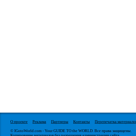
О проекте
Реклама
Партнеры
Контакты
Перепечатка материало
© IGotoWorld.com - Your GUIDE TO the WORLD. Все права защищены.
Копирование материалов без разрешения администрации сайта