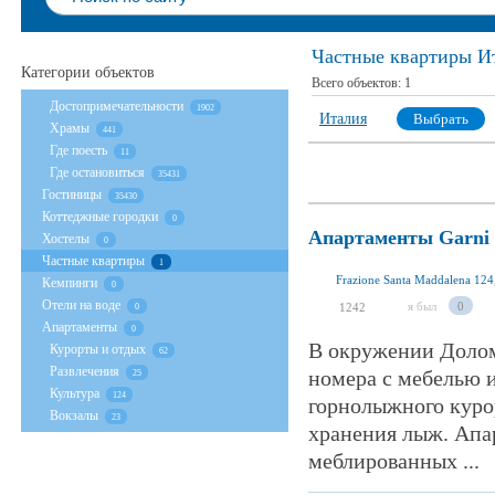
Частные квартиры И
Категории объектов
Всего объектов:
1
Достопримечательности
1902
Италия
Выбрать
Храмы
441
Где поесть
11
Где остановиться
35431
Гостиницы
35430
Коттеджные городки
0
Апартаменты Garni 
Хостелы
0
Частные квартиры
1
Frazione Santa Maddalena 124,
Кемпинги
0
Отели на воде
я был
0
1242
0
Апартаменты
0
В окружении Долом
Курорты и отдых
62
Развлечения
номера с мебелью и
25
Культура
124
горнолыжного курор
Вокзалы
23
хранения лыж. Апа
меблированных ...