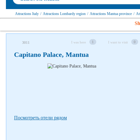
Attractions Italy
/
Attractions Lombardy region
/
Attractions Mantua province
/
At
Sh
Follow us on social networks
1
0
I was here
I want to visit
3011
Capitano Palace, Mantua
Посмотреть отели рядом