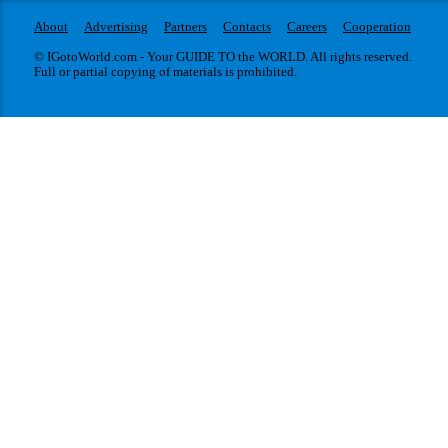
About
Advertising
Partners
Contacts
Careers
Cooperation
© IGotoWorld.com - Your GUIDE TO the WORLD. All rights reserved.
Full or partial copying of materials is prohibited.