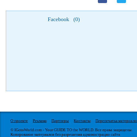
Facebook
(
0
)
О проекте
Реклама
Партнеры
Контакты
Перепечатка материало
© IGotoWorld.com - Your GUIDE TO the WORLD. Все права защищены.
Копирование материалов без разрешения администрации сайта