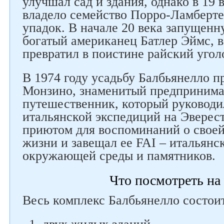
улучшал сад и здания, однако в 19 
владело семейство Порро-Ламберте
упадок. В начале 20 века запущен
богатый американец Батлер Эймс, в
превратил в поистине райский угол
В 1974 году усадьбу Балбьянелло п
Монзино, знаменитый предпринимат
путешественник, который руководи
итальянской экспедиций на Эверест
приютом для воспоминаний о свое
жизни и завещал ее FAI – итальянс
окружающей среды и памятников.
Что посмотреть на
Следите за нами в соцсетях
Весь комплекс Балбьянелло состоит