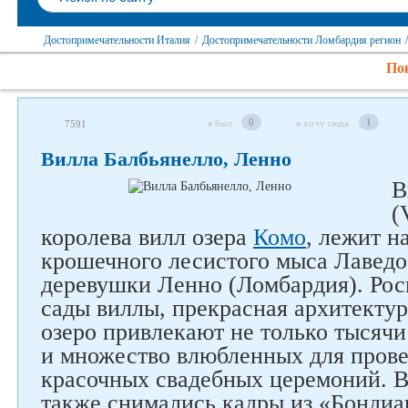
Достопримечательности Италия
/
Достопримечательности Ломбардия регион
/
Пок
0
1
я был
я хочу сюда
7591
Вилла Балбьянелло, Ленно
В
(
королева вилл озера
Комо
, лежит н
крошечного лесистого мыса Лаведо
деревушки Ленно (Ломбардия). Ро
сады виллы, прекрасная архитектур
озеро привлекают не только тысячи
и множество влюбленных для пров
красочных свадебных церемоний. В
также снимались кадры из «Бондиа