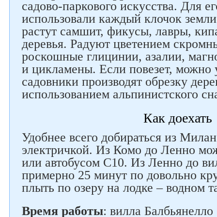
садово-паркового искусства. Для ег
использовали каждый клочок земли 
растут самшит, фикусы, лавры, кип
деревья. Радуют цветением скромн
роскошные глицинии, азалии, магн
и цикламены. Если повезет, можно 
садовники производят обрезку дере
использованием альпинистского сн
Как доехать
Удобнее всего добираться из Милан
электричкой. Из Комо до Ленно мо
или автобусом С10. Из Ленно до в
примерно 25 минут по довольно кру
плыть по озеру на лодке – водном т
Время работы
: вилла Балбьянелло