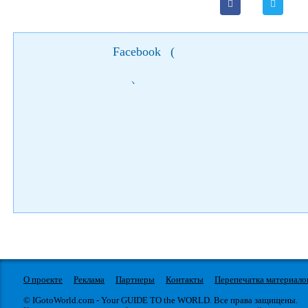
Facebook
(
)
О проекте
Реклама
Партнеры
Контакты
Перепечатка материало
© IGotoWorld.com - Your GUIDE TO the WORLD. Все права защищены.