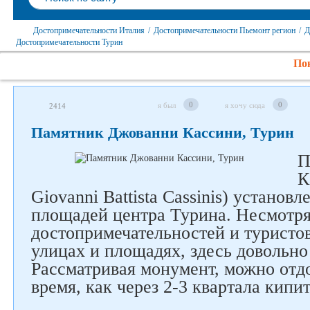
Достопримечательности Италия
/
Достопримечательности Пьемонт регион
/
Д
Достопримечательности Турин
Пок
0
0
я был
я хочу сюда
2414
Памятник Джованни Кассини, Турин
П
К
Giovanni Battista Cassinis) установл
площадей центра Турина. Несмотря
достопримечательностей и туристо
улицах и площадях, здесь довольно
Рассматривая монумент, можно отдо
время, как через 2-3 квартала кипи