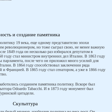
ность и создание памятника
олитику 19 века, еще одному представителю эпохи
им революционером, но тоже сыграл свою, не менее важную
ле 1849 года он несколько раз избирался депутатом в
860 году стал министром внутренних дел Италии. В 1863 году
ы парламента, после чего он приложил много усилий для
талии. В 1864 году способствовал заключении ряда
 и Францией. В 1865 году стал сенатором, а уже в 1866 году
тво.
озаботились созданием памятника политику. Вскоре был
ьптора Odoardo Tabacchi. И в 1873 году монумент был
Туринской цитадели.
Скульптура
ли белый мрамор, изобразив политика во весь рост. Он