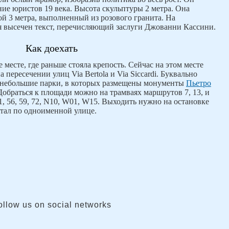
ние юристов 19 века. Высота скульптуры 2 метра. Она
ой 3 метра, выполненный из розового гранита. На
я высечен текст, перечисляющий заслуги Джованни Кассини.
Как доехать
месте, где раньше стояла крепость. Сейчас на этом месте
 пересечении улиц Via Bertola и Via Siccardi. Буквально
я небольшие парки, в которых размещены монументы
Пьетро
 Добраться к площади можно на трамваях маршрутов 7, 13, и
1, 56, 59, 72, N10, W01, W15. Выходить нужно на остановке
артал по одноименной улице.
ollow us on social networks