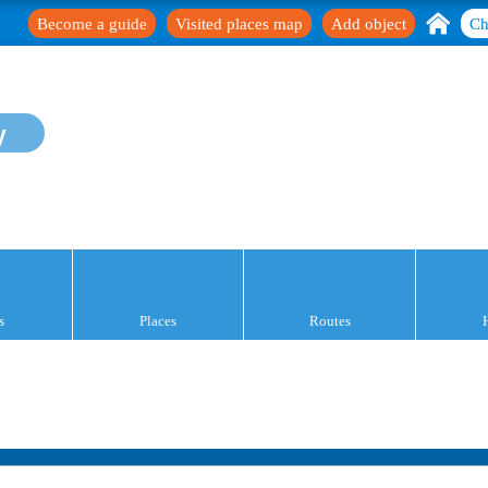
Become a guide
Visited places map
Add object
Ch
y
s
Places
Routes