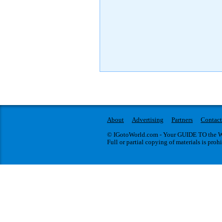
About
Advertising
Partners
Contact
© IGotoWorld.com - Your GUIDE TO the WO
Full or partial copying of materials is proh