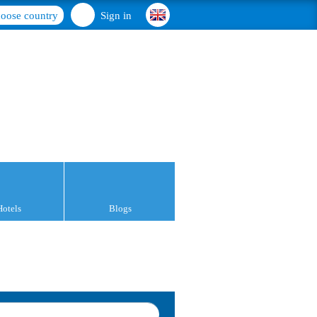
oose country
Sign in
Hotels
Blogs