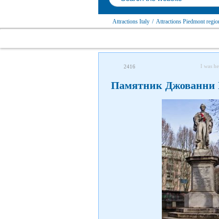
Attractions Italy
/
Attractions Piedmont regio
I was he
2416
Памятник Джованни 