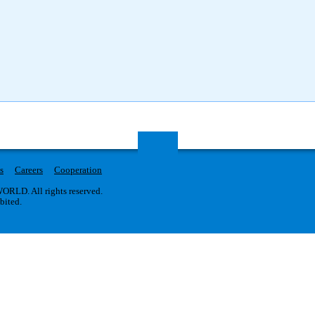
s
Careers
Cooperation
RLD. All rights reserved.
ibited.