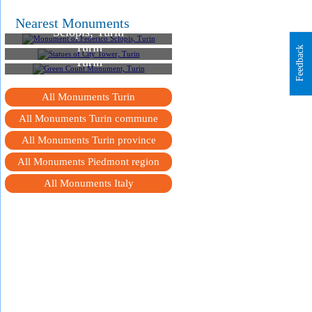
Monument of Federico
Nearest Monuments
Sclopis, Turin
Statues of City Tower,
Turin
Green Count Monument,
Feedback
Turin
All Monuments Turin
All Monuments Turin сommune
All Monuments Turin province
All Monuments Piedmont region
All Monuments Italy