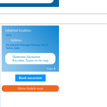
Inhabited localities:
Turin
Address:
Via Antonio Giuseppe Bertola, 10122
Torino, Italia
Памятник Джованни
Кассини, Турин on the map
Votes:
0
Book excursion
Show hotels near