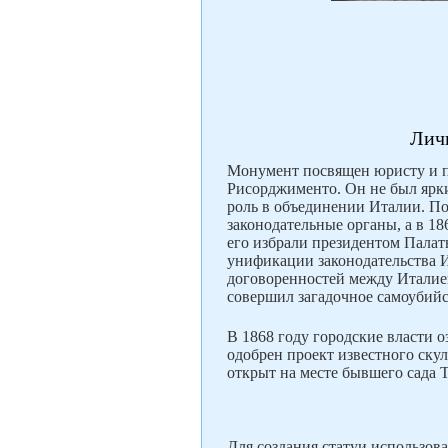
Лич
Монумент посвящен юристу и п
Рисорджименто. Он не был ярк
роль в объединении Италии. Пос
законодательные органы, а в 1
его избрали президентом Палат
унификации законодательства И
договоренностей между Италией
совершил загадочное самоубийс
В 1868 году городские власти 
одобрен проект известного скул
открыт на месте бывшего сада 
Для создания статуи использова