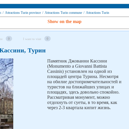
n
/
Attractions Turin province
/
Attractions Turin сommune
/
Attractions Turin
Show on the map
0
0
re
I want to visit
Кассини, Турин
Памятник Джованни Кассини
(Monumento a Giovanni Battista
Cassinis) установлен на одной из
площадей центра Турина. Несмотря
на обилие достопримечательностей и
туристов на ближайших улицах и
площадях, здесь довольно спокойно.
Рассматривая монумент, можно
отдохнуть от суеты, в то время, как
через 2-3 квартала кипит жизнь.