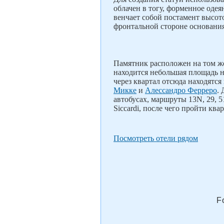
облачен в тогу, форменное одея
венчает собой постамент высот
фронтальной стороне основани
Памятник расположен на том же 
находится небольшая площадь на
через квартал отсюда находятс
Микке
и
Алессандро Ферреро
.
автобусах, маршруты 13N, 29, 5
Siccardi, после чего пройти кв
Посмотреть отели рядом
F