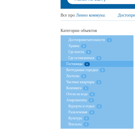
Все про
Ленно коммуна
:
Достопри
Категории объектов
Достопримечательности
1
Храмы
0
Где поесть
0
Где остановиться
6
Гостиницы
6
Коттеджные городки
0
Хостелы
0
Частные квартиры
0
Кемпинги
0
Отели на воде
0
Апартаменты
0
Курорты и отдых
0
Развлечения
0
Культура
0
Вокзалы
0