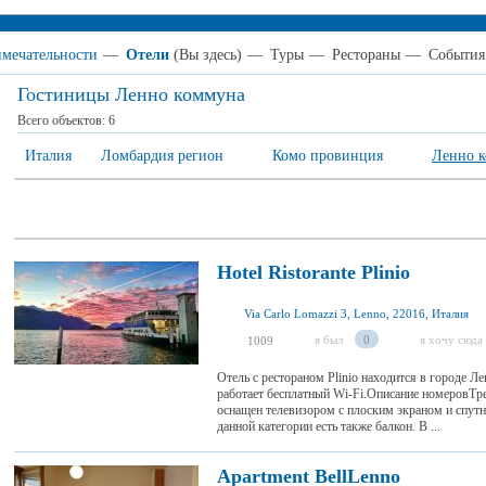
мечательности
—
Отели
(Вы здесь)
—
Туры
—
Рестораны
—
События
Гостиницы Ленно коммуна
Всего объектов:
6
Италия
Ломбардия регион
Комо провинция
Ленно 
Hotel Ristorante Plinio
Via Carlo Lomazzi 3, Lenno, 22016, Италия
я был
0
я хочу сюда
1009
Отель с рестораном Plinio находится в городе Л
работает бесплатный Wi-Fi.Описание номеровТр
оснащен телевизором с плоским экраном и спут
данной категории есть также балкон. В ...
Apartment BellLenno