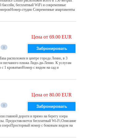
sidence Lenno расположен всего в 150 метрах
й бассейн, бесплатный WiFi и современные
 номеровНомер-студио Современные апартаменты
Цена от 69.00 EUR
0
Забронировать
Tana расположен в центре города Ленно, в 3
 и песчаного пляжа Лидо-ди-Ленно. К услугам
 с 1 кроватьюНомер с видом на сад и
Цена от 80.00 EUR
0
Забронировать
зи главной дороги и прямо на берегу озера
ры. Предоставляется бесплатный Wi-Fi.Описание
 озероПросторный номер с боковым видом на