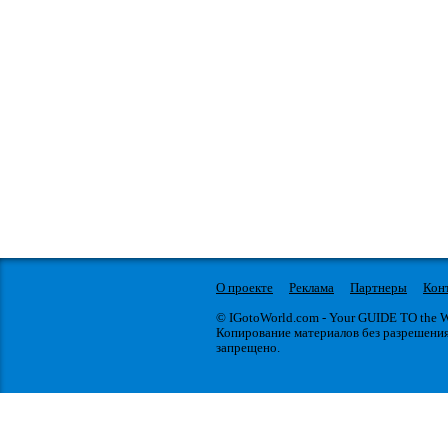
О проекте
Реклама
Партнеры
Кон
© IGotoWorld.com - Your GUIDE TO the
Копирование материалов без разрешени
запрещено.