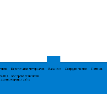
такты
Перепечатка материалов
Вакансии
Сотрудничество
Помощь
 WORLD. Все права защищены.
я администрации сайта