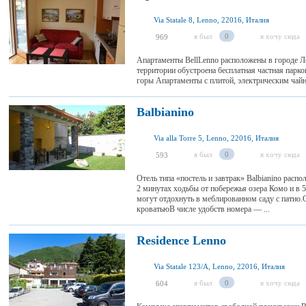
Via Statale 8, Lenno, 22016, Италия
я был
0
я хочу сюда
969
Апартаменты BellLenno расположены в городе Ле
территории обустроена бесплатная частная пар
горы Апартаменты с плитой, электрическим чайн
Balbianino
Via alla Torre 5, Lenno, 22016, Италия
я был
0
я хочу сюда
593
Отель типа «постель и завтрак» Balbianino распо
2 минутах ходьбы от побережья озера Комо и в 5
могут отдохнуть в меблированном саду с патио
кроватьюВ числе удобств номера — ...
Residence Lenno
Via Statale 123/A, Lenno, 22016, Италия
я был
0
я хочу сюда
604