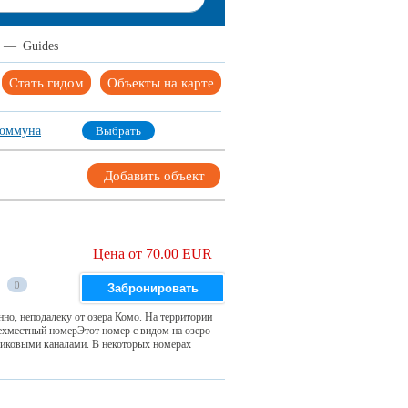
—
Guides
Стать гидом
Объекты на карте
коммуна
Выбрать
Добавить объект
Цена от 70.00 EUR
0
Забронировать
енно, неподалеку от озера Комо. На территории
ехместный номерЭтот номер с видом на озеро
никовыми каналами. В некоторых номерах