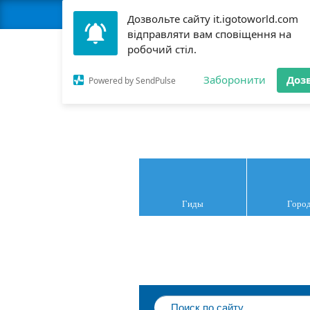
Дозвольте сайту it.igotoworld.com
відправляти вам сповіщення на
робочий стіл.
Заборонити
Доз
Ита
Powered by SendPulse
Гиды
Горо