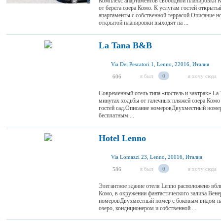
Комплекс апартаментов свободной планировки Re
от берега озера Комо. К услугам гостей открыты
апартаменты с собственной террасой.Описание
открытой планировки выходят на ...
La Tana B&B
Via Dei Pescatori 1, Lenno, 22016, Италия
я был
0
я хочу сюда
606
Современный отель типа «постель и завтрак» La 
минутах ходьбы от галечных пляжей озера Комо
гостей сад.Описание номеровДвухместный номер
бесплатным ...
Hotel Lenno
Via Lomazzi 23, Lenno, 20016, Италия
я был
0
я хочу сюда
586
Элегантное здание отеля Lenno расположено вбли
Комо, в окружении фантастического залива Вене
номеровДвухместный номер с боковым видом на
озеро, кондиционером и собственной ...