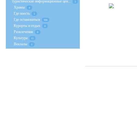
Туристические информационные цен...
1
Храмы
4
Где поесть
1
Где остановиться
504
Курорты и отдых
0
Развлечения
0
Культура
11
Вокзалы
1