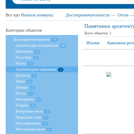
Все про
Неаполь коммуна
:
Достопримечательности
—
Отели
Памятники архитект
Категории объектов
Всего объектов:
2
Достопримечательности
79
Италия
Кампания рег
Архитектурно-исторические
69
Памятники
14
Поля битв
0
Музеи
12
Архитектурные памятники
2
Крепости
4
Замки
11
Дворцы
23
Мосты
1
Мемориалы
0
Усадьбы
0
Интересные места
2
Природные зоны
9
Индустриальные
0
Мистические места
0