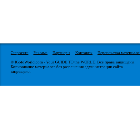
О проекте
Реклама
Партнеры
Контакты
Перепечатка материало
© IGotoWorld.com - Your GUIDE TO the WORLD. Все права защищены.
Копирование материалов без разрешения администрации сайта
запрещено.