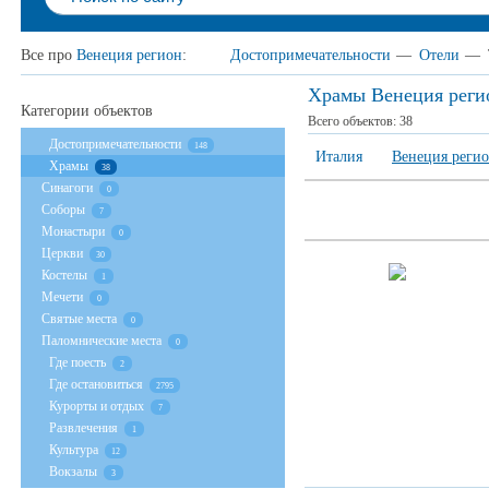
Все про
Венеция регион
:
Достопримечательности
—
Отели
—
Храмы Венеция реги
Категории объектов
Всего объектов:
38
Достопримечательности
148
Италия
Венеция реги
Храмы
38
Cинагоги
0
Соборы
7
Монастыри
0
Церкви
30
Костелы
1
Мечети
0
Святые места
0
Паломнические места
0
Где поесть
2
Где остановиться
2795
Курорты и отдых
7
Развлечения
1
Культура
12
Вокзалы
3