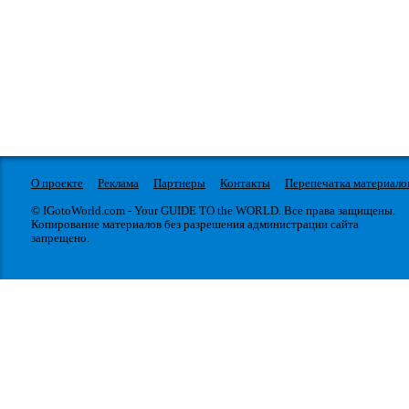
О проекте
Реклама
Партнеры
Контакты
Перепечатка материало
© IGotoWorld.com - Your GUIDE TO the WORLD. Все права защищены.
Копирование материалов без разрешения администрации сайта
запрещено.