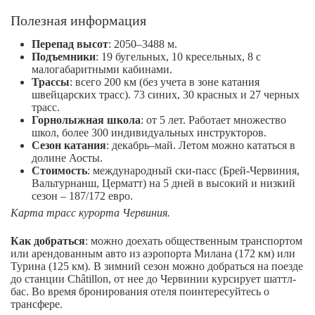
Полезная информация
Перепад высот
: 2050–3488 м.
Подъемники
: 19 бугельных, 10 кресельных, 8 с
малогабаритными кабинами.
Трассы
: всего 200 км (без учета в зоне катания
швейцарских трасс). 73 синих, 30 красных и 27 черных
трасс.
Горнолыжная школа
: от 5 лет. Работает множество
школ, более 300 индивидуальных инструкторов.
Сезон катания
: декабрь–май. Летом можно кататься в
долине Аосты.
Стоимость
: международный ски-пасс (Брей-Червиния,
Вальтурнанш, Церматт) на 5 дней в высокий и низкий
сезон – 187/172 евро.
Карта трасс курорта Червиния.
Как добраться
: можно доехать общественным транспортом
или арендованным авто из аэропорта Милана (172 км) или
Турина (125 км). В зимний сезон можно добраться на поезде
до станции Châtillon, от нее до Червинии курсирует шаттл-
бас. Во время бронирования отеля поинтересуйтесь о
трансфере.