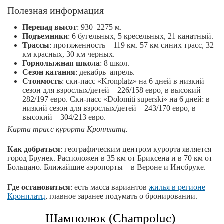
Полезная информация
Перепад высот
: 930–2275 м.
Подъемники
: 6 бугельных, 5 кресельных, 21 канатный.
Трассы
: протяженность – 119 км. 57 км синих трасс, 32
км красных, 30 км черных.
Горнолыжная школа
: 8 школ.
Сезон катания
: декабрь–апрель.
Стоимость
: ски-пасс «Kronplatz» на 6 дней в низкий
сезон для взрослых/детей – 226/158 евро, в высокий –
282/197 евро. Ски-пасс «Dolomiti superski» на 6 дней: в
низкий сезон для взрослых/детей – 243/170 евро, в
высокий – 304/213 евро.
Карта трасс курорта Кронплатц.
Как добраться
: географическим центром курорта является
город Брунек. Расположен в 35 км от Бриксена и в 70 км от
Больцано. Ближайшие аэропорты – в Вероне и Инсбруке.
Где остановиться
: есть масса вариантов
жилья в регионе
Кронплатц
, главное заранее подумать о бронировании.
Шамполюк (Champoluc)