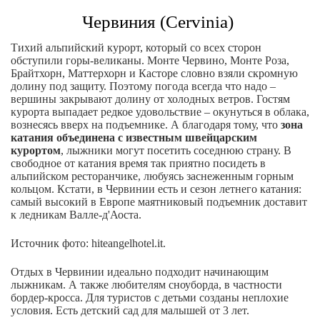
Червиния (Cervinia)
Тихий альпийский курорт, который со всех сторон
обступили горы-великаны. Монте Червино, Монте Роза,
Брайтхорн, Маттерхорн и Касторе словно взяли скромную
долину под защиту. Поэтому погода всегда что надо –
вершины закрывают долину от холодных ветров. Гостям
курорта выпадает редкое удовольствие – окунуться в облака,
вознесясь вверх на подъемнике. А благодаря тому, что
зона
катания объединена с известным швейцарским
курортом
, лыжники могут посетить соседнюю страну. В
свободное от катания время так приятно посидеть в
альпийском ресторанчике, любуясь заснеженным горным
кольцом. Кстати, в Червинии есть и сезон летнего катания:
самый высокий в Европе маятниковый подъемник доставит
к ледникам Валле-д'Аоста.
Источник фото: hiteangelhotel.it.
Отдых в Червинии идеально подходит начинающим
лыжникам. А также любителям сноуборда, в частности
бордер-кросса. Для туристов с детьми созданы неплохие
условия. Есть детский сад для малышей от 3 лет.