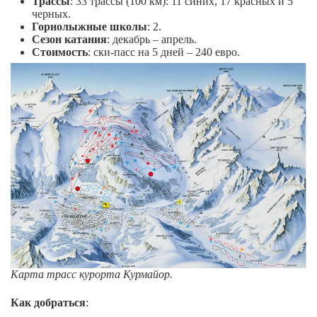
Трассы
: 33 трассы (100 км): 11 синих, 17 красных и 5
черных.
Горнолыжные школы
: 2.
Сезон катания
: декабрь – апрель.
Стоимость
: ски-пасс на 5 дней – 240 евро.
Карта трасс курорта Курмайор.
Как добраться
: