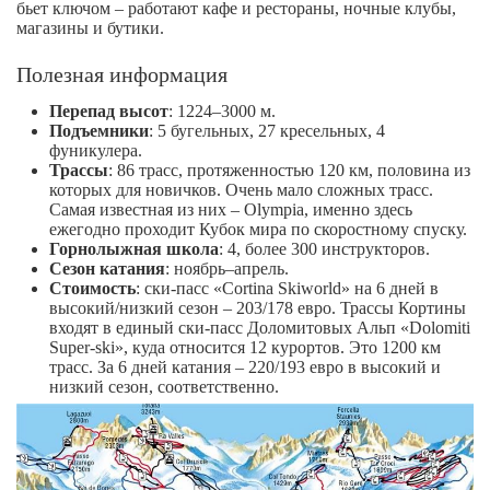
бьет ключом – работают кафе и рестораны, ночные клубы,
магазины и бутики.
Полезная информация
Перепад высот
: 1224–3000 м.
Подъемники
: 5 бугельных, 27 кресельных, 4
фуникулера.
Трассы
: 86 трасс, протяженностью 120 км, половина из
которых для новичков. Очень мало сложных трасс.
Самая известная из них – Olympia, именно здесь
ежегодно проходит Кубок мира по скоростному спуску.
Горнолыжная школа
: 4, более 300 инструкторов.
Сезон катания
: ноябрь–апрель.
Стоимость
: ски-пасс «Cortina Skiworld» на 6 дней в
высокий/низкий сезон – 203/178 евро. Трассы Кортины
входят в единый ски-пасс Доломитовых Альп «Dolomiti
Super-ski», куда относится 12 курортов. Это 1200 км
трасс. За 6 дней катания – 220/193 евро в высокий и
низкий сезон, соответственно.