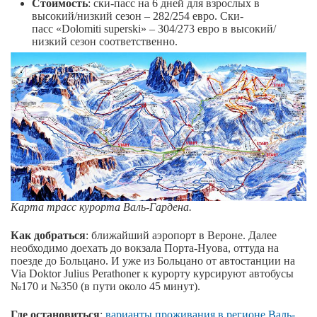
Стоимость
: ски-пасс на 6 дней для взрослых в
высокий/низкий сезон – 282/254 евро. Ски-
пасс «Dolomiti superski» – 304/273 евро в высокий/
низкий сезон соответственно.
Карта трасс курорта Валь-Гардена.
Как добраться
: ближайший аэропорт в Вероне. Далее
необходимо доехать до вокзала Порта-Нуова, оттуда на
поезде до Больцано. И уже из Больцано от автостанции на
Via Doktor Julius Perathoner к курорту курсируют автобусы
№170 и №350 (в пути около 45 минут).
Где остановиться
:
варианты проживания в регионе Валь-