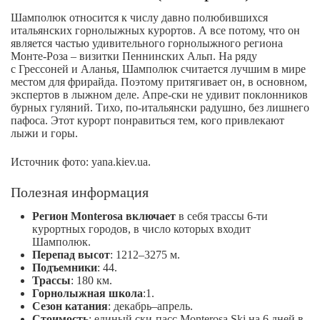
Шамполюк относится к числу давно полюбившихся
итальянских горнолыжных курортов. А все потому, что он
является частью удивительного горнолыжного региона
Монте-Роза – визитки Пеннинских Альп. На ряду
с Грессоней и Аланья, Шамполюк считается лучшим в мире
местом для фрирайда. Поэтому притягивает он, в основном,
экспертов в лыжном деле. Апре-ски не удивит поклонников
бурных гуляний. Тихо, по-итальянски радушно, без лишнего
пафоса. Этот курорт понравиться тем, кого привлекают
лыжи и горы.
Источник фото: yana.kiev.ua.
Полезная информация
Регион Monterosa включает
в себя трассы 6-ти
курортных городов, в число которых входит
Шамполюк.
Перепад высот
: 1212–3275 м.
Подъемники
: 44.
Трассы
: 180 км.
Горнолыжная школа
:1.
Сезон катания
: декабрь–апрель.
Стоимость
: единый ски-пасс Monterosa Ski на 6 дней в