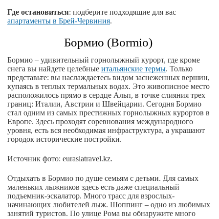
Где остановиться
: подберите подходящие для вас
апартаменты в Брей-Червиния
.
Бормио (Bormio)
Бормио – удивительный горнолыжный курорт, где кроме
снега вы найдете целебные
итальянские термы
. Только
представьте: вы наслаждаетесь видом заснеженных вершин,
купаясь в теплых термальных водах. Это живописное место
расположилось прямо в сердце Альп, в точке слияния трех
границ: Италии, Австрии и Швейцарии. Сегодня Бормио
стал одним из самых престижных горнолыжных курортов в
Европе. Здесь проходят соревнования международного
уровня, есть вся необходимая инфраструктура, а украшают
городок исторические постройки.
Источник фото: eurasiatravel.kz.
Отдыхать в Бормио по душе семьям с детьми. Для самых
маленьких лыжников здесь есть даже специальный
подъемник-эскалатор. Много трасс для взрослых-
начинающих любителей лыж. Шоппинг – одно из любимых
занятий туристов. По улице Рома вы обнаружите много