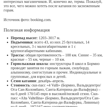
интересных магазинчиков. И, конечно же, термы. Пожалуй,
это все, чего можно хотеть после катания по заснеженным
горам.
Источник фото: booking.com.
Полезная информация
Перепад высот
: 1203–3017 м.
Подъемники
: всего 43, из них 25 бугельных, 14
кресельных, 3 с малогабаритными и 1 с
крупногабаритными кабинами.
Трассы
: общая протяженность – 100 км. Синие – 35 км,
красные – 55 км, черные – 10 км.
Горнолыжная школа
: инструкторы 8 школ в Бормио
проводят занятия по горным лыжам, сноуборду,
альпинизму, снегоступам и прочее. Индивидуальные и
групповые, для взрослых и детей.
Сезон катания
: декабрь–апрель.
Стоимость
: ски-пасс «4 Valli» (Бормио, Вальдидентро/
Ога Сан-Коломбано, Санта-Катерина-ди-Вальфурва) –
на 6 дней 170/145 евро в высокий/низкий сезон. Ски-
пасс «Alta Valtellina» (Бормио, Вальдидентро/Ога Сан-
Коломбано, Санта-Катерина-ди-Вальфурва, Ливиньо)
на 6 дней – 197/167 евро соответственно.