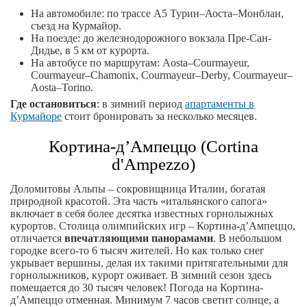
На автомобиле: по трассе A5 Турин–Аоста–Монблан,
съезд на Курмайор.
На поезде: до железнодорожного вокзала Пре-Сан-
Дидье, в 5 км от курорта.
На автобусе по маршрутам: Aosta–Courmayeur,
Courmayeur–Chamonix, Courmayeur–Derby, Courmayeur–
Aosta–Torino.
Где остановиться
: в зимний период
апартаменты в
Курмайоре
стоит бронировать за несколько месяцев.
Кортина-д’Ампеццо (Cortina
d'Ampezzo)
Доломитовы Альпы – сокровищница Италии, богатая
природной красотой. Эта часть «итальянского сапога»
включает в себя более десятка известных горнолыжных
курортов. Столица олимпийских игр – Кортина-д’Ампеццо,
отличается
впечатляющими панорамами
. В небольшом
городке всего-то 6 тысяч жителей. Но как только снег
укрывает вершины, делая их такими притягательными для
горнолыжников, курорт оживает. В зимний сезон здесь
помещается до 30 тысяч человек! Погода на Кортина-
д’Ампеццо отменная. Минимум 7 часов светит солнце, а