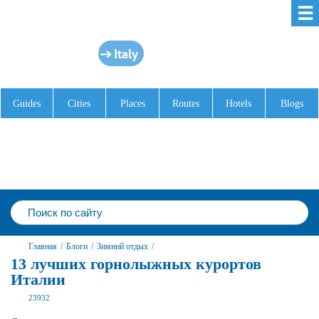
☰
Italy
Guides
Cities
Places
Routes
Hotels
Blogs
Главная
/
Блоги
/
Зимний отдых
/
13 лучших горнолыжных курортов
Италии
23932