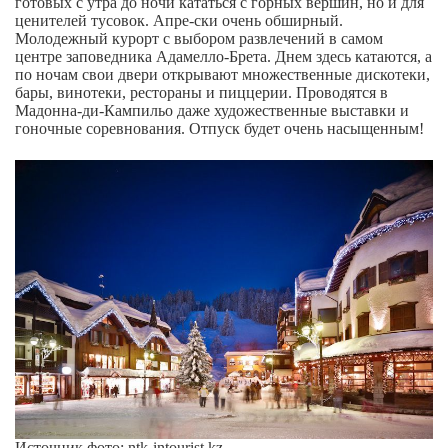
готовых с утра до ночи кататься с горных вершин, но и для
ценителей тусовок. Апре-ски очень обширный.
Молодежный курорт с выбором развлечений в самом
центре заповедника Адамелло-Брета. Днем здесь катаются, а
по ночам свои двери открывают множественные дискотеки,
бары, винотеки, рестораны и пиццерии. Проводятся в
Мадонна-ди-Кампильо даже художественные выставки и
гоночные соревнования. Отпуск будет очень насыщенным!
Источник фото: ntk-intourist.kz.