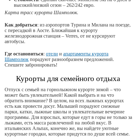
высокий/низкий сезон – 262/242 евро.
Карта трасс курорта Шамполюк.
Как добраться
: из аэропортов Турина и Милана на поезде,
с пересадкой в Аосте. Ближайшая к курорту
железнодорожная станция – Verres, от не курсируют
автобусы.
Где остановиться
:
отели
и
апартаменты курорта
Шамполюк
порадуют разнообразием предложений.
Спешите забронировать!
Курорты для семейного отдыха
Отпуск с семьей на горнолыжном курорте зимой – что
может быть увлекательней! Какой выбрать и на что
обратить внимание? В целом, на всех лыжных курортах
есть как провести досуг. Малышей порадуют снежные
парки, катки, лыжные школы и увлекательные вечерние
программы. Для взрослых, которые едут в горы не только за
лыжами, есть масса развлечений на любой вкус. В
итальянских Альпах, конечно же, вы найдете уютные
курортные городки, которые придутся по душе всей семье.