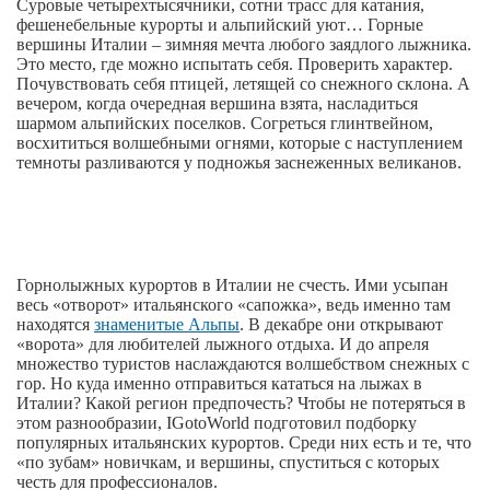
Суровые четырехтысячники, сотни трасс для катания,
фешенебельные курорты и альпийский уют… Горные
вершины Италии – зимняя мечта любого заядлого лыжника.
Это место, где можно испытать себя. Проверить характер.
Почувствовать себя птицей, летящей со снежного склона. А
вечером, когда очередная вершина взята, насладиться
шармом альпийских поселков. Согреться глинтвейном,
восхититься волшебными огнями, которые с наступлением
темноты разливаются у подножья заснеженных великанов.
Горнолыжных курортов в Италии не счесть. Ими усыпан
весь «отворот» итальянского «сапожка», ведь именно там
находятся
знаменитые Альпы
. В декабре они открывают
«ворота» для любителей лыжного отдыха. И до апреля
множество туристов наслаждаются волшебством снежных с
гор. Но куда именно отправиться кататься на лыжах в
Италии? Какой регион предпочесть? Чтобы не потеряться в
этом разнообразии, IGotoWorld подготовил подборку
популярных итальянских курортов. Среди них есть и те, что
«по зубам» новичкам, и вершины, спуститься с которых
честь для профессионалов.