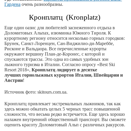
Гардена
очень разнообразны.
Кронплатц (Kronplatz)
Еще один оазис для любителей заснеженного отдыха в
Доломитовых Альпах, изюминка Южного Тироля. К
курортному региону относится несколько горных городков:
Брунек, Санкт-Лоренцен, Сан-Виджилио-ди-Мареббе,
Рисконе и Вальдаора. Все перечисленные курорты
окружают вершину План-де-Коронес, с которой и
спускаются трассы. Это одна из самых удобных зон
лыжного туризма в Италии. Согласно опросу «Best Ski
Resort 2018»,
Кронплатц лидирует в десятке
лучших горнолыжных курортов Италии, Швейцарии и
Австрии
!
Источник фото: skitours.com.ua.
Кронплатц привлекает экстремальных лыжников, так как
здесь можно обкатать целых 5 черных трасс повышенной
сложности, что весьма редко встречается. Еще здесь хорошо
налажен внутренний общественный транспорт. Вы сможете
оценить красоту Доломитовый Альп с различных ракурсов.