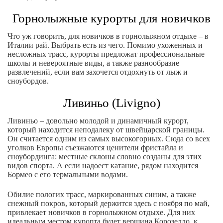
Горнолыжные курорты для новичков
Что уж говорить, для новичков в горнолыжном отдыхе – в
Италии рай. Выбрать есть из чего. Помимо ухоженных и
несложных трасс, курорты предложат профессиональные
школы и невероятные виды, а также разнообразие
развлечений, если вам захочется отдохнуть от лыж и
сноубордов.
Ливиньо (Livigno)
Ливиньо – довольно молодой и динамичный курорт,
который находится неподалеку от швейцарской границы.
Он считается одним из самых высокогорных. Сюда со всех
уголков Европы съезжаются ценители фристайла и
сноубординга: местные склоны словно созданы для этих
видов спорта. А если надоест катание, рядом находится
Бормео с его термальными водами.
Обилие пологих трасс, маркированных синим, а также
снежный покров, который держится здесь с ноября по май,
привлекает новичков в горнолыжном отдыхе. Для них
идеальным местом курорта будет вершина Корозелло, к