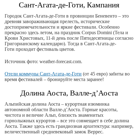
Сант-Агата-де-Готи, Кампания
Городок Сант-Агата-де-Готи в провинции Беневенто – это
древняя завораживающая прелесть, исторические
достопримечательности и яркие фестивали. Особенно
прекрасно здесь летом, на праздник Corpus Domini (Тела и
Крови Христовых, 11-й день после Пятидесятницы согласно
Григорианскому календарю). Тогда в Сант-Агата-де-
Готи проходит фестиваль цветов.
Источник фото: weather-forecast.com.
Отели коммуны Сант-Агата-де-Готи
(от 45 евро) забиты во
время фестивалей – бронируйте места заранее!
Долина Аоста, Валле-д’Аоста
Альпийская долина Аоста – курортная изюминка
автономной области Валле-д’Аоста. Горные красоты,
чистота и величие Альп, близость знаменитых
горнолыжных курортов – все это совмещает в себе долина
Аоста. Также здесь есть грандиозная архитектура: например,
величественный средневековый замок Веррес.