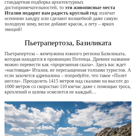
стандартная подборка архитектурных
достопримечательностей, то
эти живописные места
Италии подарят вам радость круглый год
: излечат
осеннюю хандру или сделают волшебной даже самую
холодную зиму, весне добавят красок, а лету – ярких
эмоций!
Пьетрапертоза, Базиликата
Пьетрапертоза – жемчужина южного региона Базиликата,
которая находится в провинции Потенца. Древнее название
можно перевести как «прорезанная скала». Здесь вас ждет
«настоящая» Италия, не пересыщенная толпами туристов. А
если захочется адреналина – попробуйте, что такое «Полет
ангела». Преодолеть 1415 метров над скалами на высоте до
1000 метров со скоростью 110 км/час даже с помощью троса,
креплений и шлема осмелится не каждый…