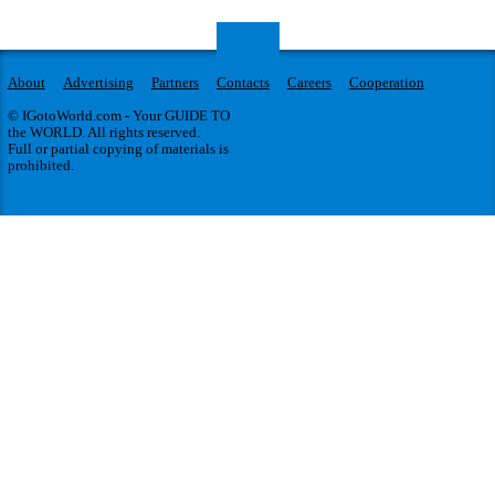
About
Advertising
Partners
Contacts
Careers
Cooperation
© IGotoWorld.com - Your GUIDE TO
the WORLD. All rights reserved.
Full or partial copying of materials is
prohibited.