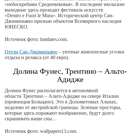
«небоскребами Средневековья». В последние июльские
выходные здесь проходит фестиваль искусств
«Dentro e Fuori le Mura». Исторический центр Сан-
Джиминьяно признан объектом Всемирного наследия
ЮНЕСКО.
Источник фото: fastdates.com.
Отели Сан-Джиминьяно
– уютные живописные уголки
отдыха и релакса (от 40 евро).
Долина Фунес, Трентино – Альто-
Адидже
Долина Фунес располагается в автономной
области Трентино – Альто-Адидже на севере Италии
(провинция Больцано). Это в Доломитовых Альпах,
недалеко от австрийской границы. Зеленые просторы,
которые здесь поражают воображение, будут долго
скрашивать ваши сны…
Источник фото: wallpapers13.com.