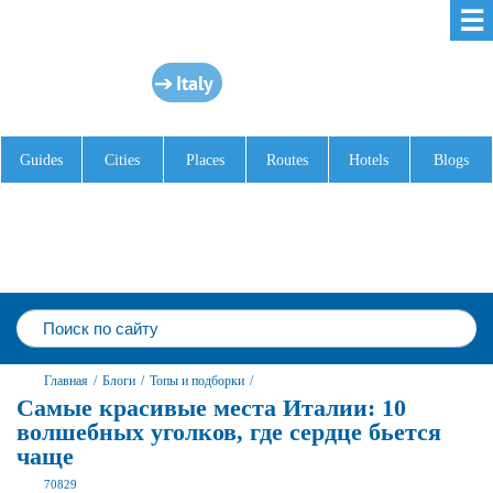
☰
Italy
Guides
Cities
Places
Routes
Hotels
Blogs
Главная
/
Блоги
/
Топы и подборки
/
Самые красивые места Италии: 10
волшебных уголков, где сердце бьется
чаще
70829