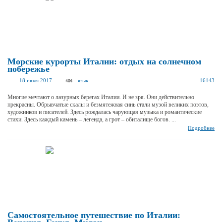
Морские курорты Италии: отдых на солнечном
побережье
18 июля 2017
язык
16143
Многие мечтают о лазурных берегах Италии. И не зря. Они действительно
прекрасны. Обрывчатые скалы и безмятежная синь стали музой великих поэтов,
художников и писателей. Здесь рождалась чарующая музыка и романтические
стихи. Здесь каждый камень – легенда, а грот – обиталище богов. ...
Подробнее
Самостоятельное путешествие по Италии: