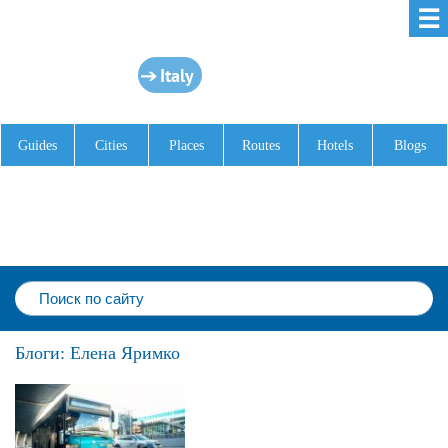
☰
Italy
Guides
Cities
Places
Routes
Hotels
Blogs
Блоги: Елена Яримко