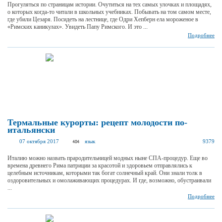
Прогуляться по страницам истории. Очутиться на тех самых улочках и площадях,
о которых когда-то читали в школьных учебниках. Побывать на том самом месте,
где убили Цезаря. Посидеть на лестнице, где Одри Хепберн ела мороженое в
«Римских каникулах». Увидеть Папу Римского. И это ...
Подробнее
Термальные курорты: рецепт молодости по-
итальянски
07 октября 2017
язык
9379
Италию можно назвать прародительницей модных ныне СПА-процедур. Еще во
времена древнего Рима патриции за красотой и здоровьем отправлялись к
целебным источникам, которыми так богат солнечный край. Они знали толк в
оздоровительных и омолаживающих процедурах. И где, возможно, обустраивали
...
Подробнее