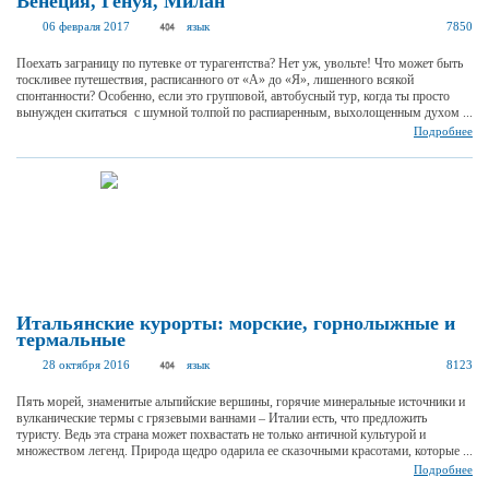
Венеция, Генуя, Милан
06 февраля 2017
язык
7850
Поехать заграницу по путевке от турагентства? Нет уж, увольте! Что может быть
тоскливее путешествия, расписанного от «А» до «Я», лишенного всякой
спонтанности? Особенно, если это групповой, автобусный тур, когда ты просто
вынужден скитаться с шумной толпой по распиаренным, выхолощенным духом ...
Подробнее
Итальянские курорты: морские, горнолыжные и
термальные
28 октября 2016
язык
8123
Пять морей, знаменитые альпийские вершины, горячие минеральные источники и
вулканические термы с грязевыми ваннами – Италии есть, что предложить
туристу. Ведь эта страна может похвастать не только античной культурой и
множеством легенд. Природа щедро одарила ее сказочными красотами, которые ...
Подробнее