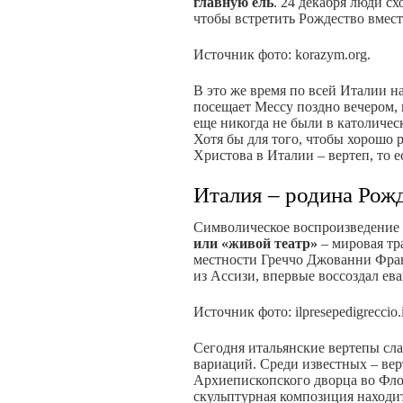
главную ель
. 24 декабря люди сх
чтобы встретить Рождество вмес
Источник фото: korazym.org.
В это же время по всей Италии н
посещает Мессу поздно вечером, 
еще никогда не были в католическ
Хотя бы для того, чтобы хорошо 
Христова в Италии – вертеп, то е
Италия – родина Рожд
Символическое воспроизведение
или «живой театр»
– мировая тра
местности Греччо Джованни Фран
из Ассизи, впервые воссоздал ев
Источник фото: ilpresepedigreccio.i
Сегодня итальянские вертепы сла
вариаций. Среди известных – вер
Архиепископского дворца во Фло
скульптурная композиция находит