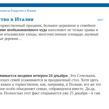
оехать на Рождество в Италии
ство в Италии
9937
торжественный праздник, большое церковное и семейное
ние необыкновенного чуда
наполняют не только храмы и
ные итальянские улицы, многочисленные площади, шумные
ные деревни…
ачинается поздним вечером 24 декабря
. Это Сочельник.
ских семей усаживаются за праздничный стол. Хотя здесь
важен и торжественен, как, например, в Польше, все же это
рое особо объединяет семью, собравшуюся вместе. Да-да,
я. Полностью этот факт открывается уже 25 декабря – в сам