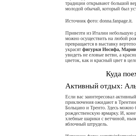
традиции открывают большой вер
молодой обычай, который был ус
Источник фото: donna.fanpage.it.
Привезти из Италии небольшую 
можно осуществить на любой рож
превращается в выставку вертепов
украсят
фигурки Иосифа, Марии
увидеть не еловые ветви, а крас
цветок, как и красный цвет в це
Куда пое
Активный отдых: Ал
Если вас заинтересовал активны
приключения ожидают в Трентино
Больцано и Тренто. Здесь можно
рождественскую ярмарку. И, коне
хлебные шарики с ветчиной, ньок
яблочный штрудель.