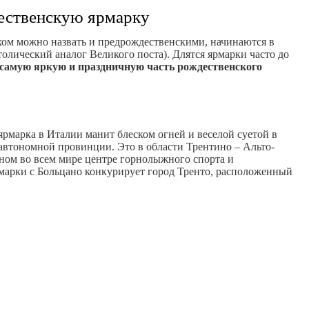
дественскую ярмарку
хом можно назвать и предрождественскими, начинаются в
толический аналог Великого поста). Длятся ярмарки часто до
самую яркую и праздничную часть рождественского
ярмарка в Италии манит блеском огней и веселой суетой в
автономной провинции. Это в области Трентино – Альто-
тном во всем мире центре горнолыжного спорта и
марки с Больцано конкурирует город Тренто, расположенный