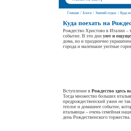
Главная
/
Блоги
/
Зимний отдых
/
Куда п
Куда поехать на Рожде
Рождество Христово в Италии – 
событие. В эти дни
уют и ощуще
дома, но и празднично украшен
города и маленькие уютные гор
Вступление в
Рождество здесь н
Тогда множество больших итальян
предрождественский ужин не так 
теплое и домашнее событие, кото
итальянцы – очень семейная наци
день Рождественского торжества.