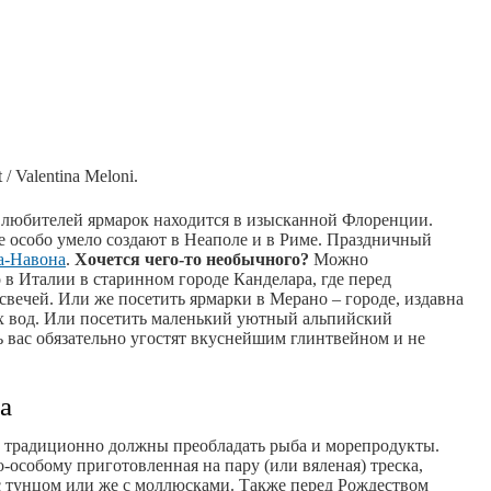
 / Valentina Meloni.
 любителей ярмарок находится в изысканной Флоренции.
е особо умело создают в Неаполе и в Риме. Праздничный
а-Навона
.
Хочется чего-то необычного?
Можно
 в Италии в старинном городе Канделара, где перед
вечей. Или же посетить ярмарки в Мерано – городе, издавна
х вод. Или посетить маленький уютный альпийский
сь вас обязательно угостят вкуснейшим глинтвейном и не
а
в традиционно должны преобладать рыба и морепродукты.
о-особому приготовленная на пару (или вяленая) треска,
 с тунцом или же с моллюсками. Также перед Рождеством