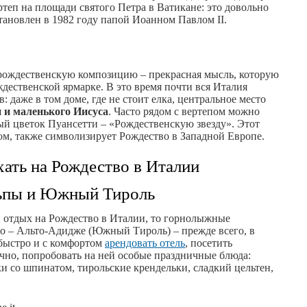
теп на площади святого Петра в Ватикане: это довольно
тановлен в 1982 году папой Иоанном Павлом II.
рождественскую композицию – прекрасная мысль, которую
дественской ярмарке. В это время почти вся Италия
: даже в том доме, где не стоит елка, центральное место
 и маленького Иисуса
. Часто рядом с вертепом можно
ный цветок Пуансетти – «Рождественскую звезду». Этот
лом, также символизирует Рождество в Западной Европе.
хать на Рождество в Италии
ьпы и Южный Тироль
й отдых на Рождество в Италии, то горнолыжные
 – Альто-Адидже (Южный Тироль) – прежде всего, в
 быстро и с комфортом
арендовать отель
, посетить
чно, попробовать на ней особые праздничные блюда:
и со шпинатом, тирольские крендельки, сладкий цельтен,