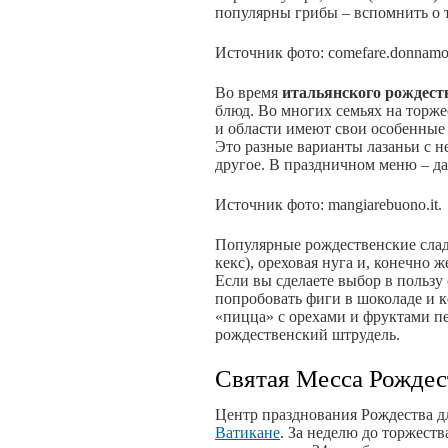
популярны грибы – вспомнить о т
Источник фото: comefare.donnamo
Во время
итальянского рождест
блюд. Во многих семьях на торже
и области имеют свои особенные 
Это разные варианты лазаньи с 
другое. В праздничном меню – д
Источник фото: mangiarebuono.it.
Популярные рождественские слад
кекс), ореховая нуга и, конечно 
Если вы сделаете выбор в пользу
попробовать фиги в шоколаде и 
«пицца» с орехами и фруктами пе
рождественский штрудель.
Святая Месса Рождес
Центр празднования Рождества дл
Ватикане
. За неделю до торжест