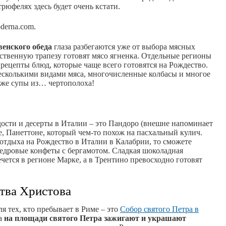
рюфелях здесь будет очень кстати.
derna.com.
венского обеда
глаза разбегаются уже от выбора мясных
ственную трапезу готовят мясо ягненка. Отдельные регионы
рецепты блюд, которые чаще всего готовятся на Рождество.
несколькими видами мяса, многочисленные колбасы и многое
аже супы из… чертополоха!
ости и десерты в Италии – это Пандоро (внешне напоминает
же, Панеттоне, который чем-то похож на пасхальный кулич.
 отдыха на Рождество в Италии в Калабрии, то сможете
кедровые конфеты с бергамотом. Сладкая шоколадная
чется в регионе Марке, а в Трентино превосходно готовят
тва Христова
я тех, кто пребывает в Риме – это
Собор святого Петра в
ва
на площади святого Петра зажигают и украшают