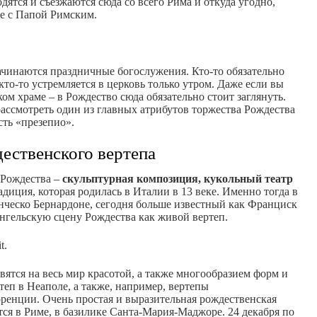
одятся и съезжаются сюда со всего Рима и откуда угодно,
те с Папой Римским.
ачинаются праздничные богослужения. Кто-то обязательно
кто-то устремляется в церковь только утром. Даже если вы
ом храме – в Рождество сюда обязательно стоит заглянуть.
рассмотреть один из главных атрибутов торжества Рождества
сть «презепио».
ественского вертепа
 Рождества –
скульптурная композиция, кукольный театр
диция, которая родилась в Италии в 13 веке. Именно тогда в
ческо Бернардоне, сегодня больше известный как Франциск
ангельскую сцену Рождества как живой вертеп.
t.
вятся на весь мир красотой, а также многообразием форм и
теп в Неаполе, а также, например, вертепы
ренции. Очень простая и выразительная рождественская
ся в Риме, в базилике Санта-Мария-Маджоре. 24 декабря по