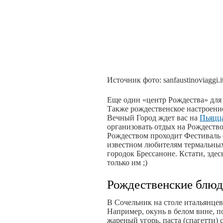
Источник фото: sanfaustinoviaggi.it
Еще один «центр Рождества» для
Также рождественское настроени
Вечный Город ждет вас на
Пьяцц
организовать отдых на Рождество
Рождеством проходит Фестиваль с
известном любителям термальны
городок Брессаноне. Кстати, зде
только им ;)
Рождественские блюд
В Сочельник на столе итальянце
Например, окунь в белом вине, п
жареный угорь, паста (спагетти)