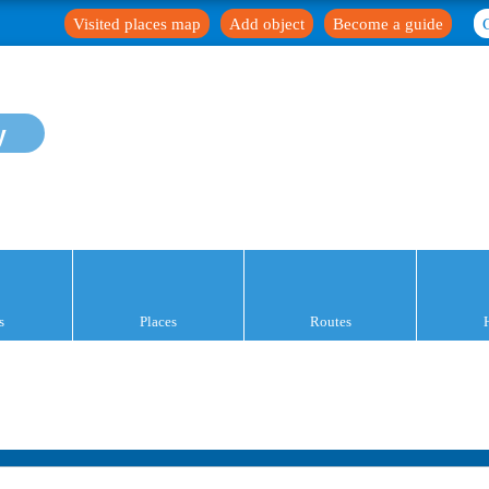
Visited places map
Add object
Become a guide
y
s
Places
Routes