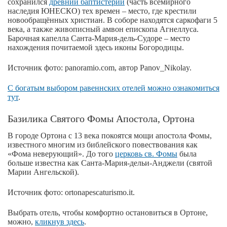
сохранился
древний баптистерий
(часть всемирного
наследия ЮНЕСКО) тех времен – место, где крестили
новообращённых христиан. В соборе находятся саркофаги 5
века, а также живописный амвон епископа Агнеллуса.
Барочная капелла Санта-Мария-дель-Судоре – место
нахождения почитаемой здесь иконы Богородицы.
Источник фото: panoramio.com, автор Panov_Nikolay.
С богатым выбором равеннских отелей можно ознакомиться
тут
.
Базилика Святого Фомы Апостола, Ортона
В городе Ортона с 13 века покоятся мощи апостола Фомы,
известного многим из библейского повествования как
«Фома неверующий». До того
церковь св. Фомы
была
больше известна как Санта-Мария-дельи-Анджели (святой
Марии Ангельской).
Источник фото: ortonapescaturismo.it.
Выбрать отель, чтобы комфортно остановиться в Ортоне,
можно,
кликнув здесь
.