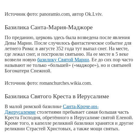
Источник фото: panoramio.com, автор Ok.Lviv.
Базилика Санта-Мария-Маджоре
По преданию, церковь здесь была возведена после явления
Девы Марии. После случилось фантастическое событие для
летнего Рима: в августе 352 года тут выпал снег. На месте,
где лежал снег, и построили святыню. На ее месте в 5 веке
возвели новую
базилику Святой Марии
. Ее до сих пор часто
называют не только «большей» («маджоре»), но и святыней
Богоматери Снежной.
Источник фото: romanchurches.wikia.com.
Базилика Святого Креста в Иерусалиме
В малой римской базилике
Санта-Кроче-ин-
Джерусалемме
столетиями пребывает самая большая часть
Креста Господня, обретённого в Иерусалиме святой Еленой.
Кроме того, в капелле реликвий базилики хранятся и другие
реликвии Страстей Христовых, а также мощи святых.