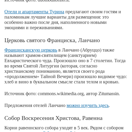
Отели и апартаменты Турина
предлагают своим гостям и
паломникам лучшие варианты для размещения: это
особенно важно после дня, наполненного новыми
эмоциями и переживаниями.
Церковь святого Франциска, Ланчано
Францисканскую церковь
в Ланчано (Абруццо) также
называют храмом-святилищем (санктуарием)
Евхаристического чуда. Произошло оно в 7 столетии. Тогда
во время Святой Литургии (которая, согласно
христианскому пониманию, является своего рода
«продолжением» Тайной Вечери) произошло видимое чудо:
хлеб и вино в буквальном смысле стали телом и кровью.
Источник фото: commons.wikimedia.org, автор Zitumassin.
Предложения отелей Ланчано
можно изучить здесь
.
Собор Воскресения Христова, Равенна
Корни равеннского собора уходят в 5 век. Рядом с собором