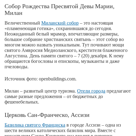
Собор Рождества Пресвятой Девы Марии,
Милан
Величественный
Миланский собор
– это настоящая
«пламенеющая готика», сохранившаяся до сегодня.
Неожиданный белый мрамор, впечатляющие размеры,
большое собрание христианских святынь – этот собор во
многом можно назвать уникальным. Тут почивают мощи
святого Амвросия Медиоланского, крестителя блаженного
Августина. День памяти святого – 7 (20) декабря. К нему
обращаются богословы и епископы, музыканты и даже
пчеловоды.
Источник фото: openbuildings.com.
Милан – развитый центр туризма.
Отели города
предлагают
самые разные предложения – от бюджетных до
фешенебельных.
Церковь Сан-Франческо, Ассизи
Базилика святого Франциска
в городе Ассизи – одна из
шести великих католических базилик мира. Вместе с
монастырем Сакро-Конвенто она входит в перечень