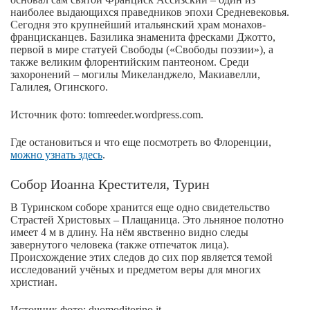
наиболее выдающихся праведников эпохи Средневековья.
Сегодня это крупнейший итальянский храм монахов-
францисканцев. Базилика знаменита фресками Джотто,
первой в мире статуей Свободы («Свободы поэзии»), а
также великим флорентийским пантеоном. Среди
захоронений – могилы Микеланджело, Макиавелли,
Галилея, Огинского.
Источник фото: tomreeder.wordpress.com.
Где остановиться и что еще посмотреть во Флоренции,
можно узнать здесь
.
Собор Иоанна Крестителя, Турин
В Туринском соборе хранится еще одно свидетельство
Страстей Христовых – Плащаница. Это льняное полотно
имеет 4 м в длину. На нём явственно видно следы
завернутого человека (также отпечаток лица).
Происхождение этих следов до сих пор является темой
исследований учёных и предметом веры для многих
христиан.
Источник фото: duomoditorino.it.