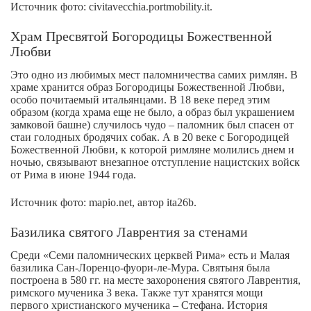
Источник фото: civitavecchia.portmobility.it.
Храм Пресвятой Богородицы Божественной
Любви
Это одно из любимых мест паломничества самих римлян. В
храме хранится образ Богородицы Божественной Любви,
особо почитаемый итальянцами. В 18 веке перед этим
образом (когда храма еще не было, а образ был украшением
замковой башне) случилось чудо – паломник был спасен от
стаи голодных бродячих собак. А в 20 веке с Богородицей
Божественной Любви, к которой римляне молились днем и
ночью, связывают внезапное отступление нацистских войск
от Рима в июне 1944 года.
Источник фото: mapio.net, автор ita26b.
Базилика святого Лаврентия за стенами
Среди «Семи паломнических церквей Рима» есть и Малая
базилика Сан-Лоренцо-фуори-ле-Мура. Святыня была
построена в 580 гг. на месте захоронения святого Лаврентия,
римского мученика 3 века. Также тут хранятся мощи
первого христианского мученика – Стефана. История