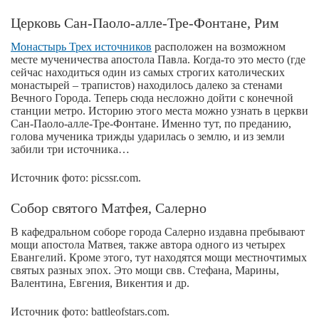
Церковь Сан-Паоло-алле-Тре-Фонтане, Рим
Монастырь Трех источников
расположен на возможном
месте мученичества апостола Павла. Когда-то это место (где
сейчас находиться один из самых строгих католических
монастырей – трапистов) находилось далеко за стенами
Вечного Города. Теперь сюда несложно дойти с конечной
станции метро. Историю этого места можно узнать в церкви
Сан-Паоло-алле-Тре-Фонтане. Именно тут, по преданию,
голова мученика трижды ударилась о землю, и из земли
забили три источника…
Источник фото: picssr.com.
Собор святого Матфея, Салерно
В кафедральном соборе города Салерно издавна пребывают
мощи апостола Матвея, также автора одного из четырех
Евангелий. Кроме этого, тут находятся мощи местночтимых
святых разных эпох. Это мощи свв. Стефана, Марины,
Валентина, Евгения, Викентия и др.
Источник фото: battleofstars.com.