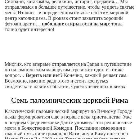
Святыни, катакомбы, реликвии, история, предания… Мы
отправляемся в большое путешествие, чтобы увидеть святые
места Италии – в определенном смысле посетим мировой
центр католицизма. В рюкзак стоит захватить хороший
фотоаппарат и…
побольше открытости на мир
: тогда
точно будет интересно!
Многих, кто впервые отправляется на Запад в путешествие
по паломническим маршрутам, тревожит один и тот же
вопрос…
Верить или нет?
Конечно, каждый решает сам.
Возможно, именно ради этого и стоит коснуться
свидетельств давних событий, чудом уцелевших в веках.
Семь паломнических церквей Рима
Классический паломнический маршрут по Вечному Городу
начал формироваться еще в первые века христианства. Уже
в позднем Средневековье Данте упомянул эти религиозные
места в Божественной Комедии. Последние изменения в
главный путь пилигримов по Ватикану и Риму внёс папа