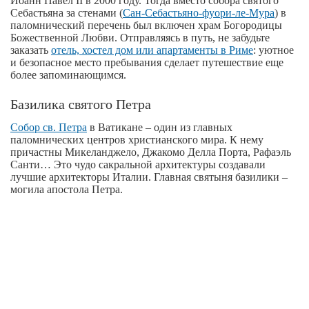
Иоанн Павел II в 2000 году. Тогда вместо собора святого
Себастьяна за стенами (
Сан-Себастьяно-фуори-ле-Мура
) в
паломнический перечень был включен храм Богородицы
Божественной Любви. Отправляясь в путь, не забудьте
заказать
отель, хостел дом или апартаменты в Риме
: уютное
и безопасное место пребывания сделает путешествие еще
более запоминающимся.
Базилика святого Петра
Собор св. Петра
в Ватикане – один из главных
паломнических центров христианского мира. К нему
причастны Микеланджело, Джакомо Делла Порта, Рафаэль
Санти… Это чудо сакральной архитектуры создавали
лучшие архитекторы Италии. Главная святыня базилики –
могила апостола Петра.