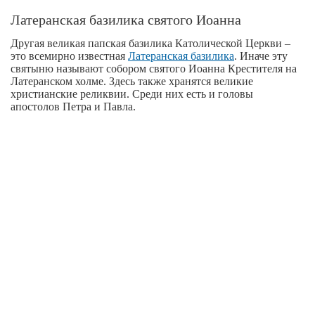
Латеранская базилика святого Иоанна
Другая великая папская базилика Католической Церкви –
это всемирно известная
Латеранская базилика
. Иначе эту
святыню называют собором святого Иоанна Крестителя на
Латеранском холме. Здесь также хранятся великие
христианские реликвии. Среди них есть и головы
апостолов Петра и Павла.