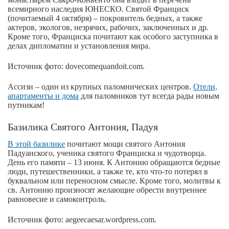
всемирного наследия ЮНЕСКО. Святой Франциск
(почитаемый 4 октября) – покровитель бедных, а также
актеров, экологов, незрячих, рабочих, заключенных и др.
Кроме того, Франциска почитают как особого заступника в
делах дипломатии и установления мира.
Источник фото: dovecomequandoit.com.
Ассизи – один из крупных паломнических центров.
Отели,
апартаменты и дома
для паломников тут всегда рады новым
путникам!
Базилика Святого Антония, Падуя
В этой базилике
почитают мощи святого Антония
Падуанского, ученика святого Франциска и чудотворца.
День его памяти – 13 июня. К Антонию обращаются бедные
люди, путешественники, а также те, кто что-то потерял в
буквальном или переносном смысле. Кроме того, молитвы к
св. Антонию произносят желающие обрести внутреннее
равновесие и самоконтроль.
Источник фото: aegeecaesar.wordpress.com.