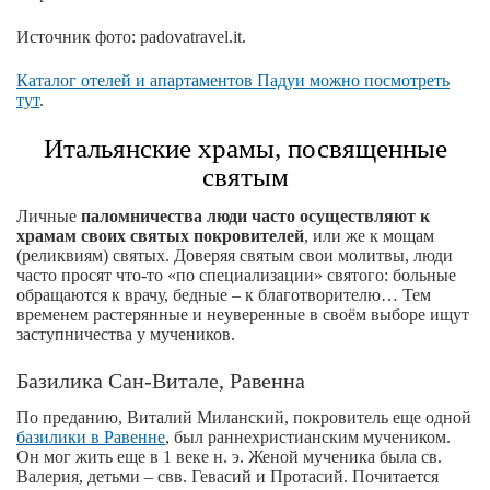
Источник фото: padovatravel.it.
Каталог отелей и апартаментов Падуи можно посмотреть
тут
.
Итальянские храмы, посвященные
святым
Личные
паломничества люди часто осуществляют к
храмам своих святых покровителей
, или же к мощам
(реликвиям) святых. Доверяя святым свои молитвы, люди
часто просят что-то «по специализации» святого: больные
обращаются к врачу, бедные – к благотворителю… Тем
временем растерянные и неуверенные в своём выборе ищут
заступничества у мучеников.
Базилика Сан-Витале, Равенна
По преданию, Виталий Миланский, покровитель еще одной
базилики в Равенне
, был раннехристианским мучеником.
Он мог жить еще в 1 веке н. э. Женой мученика была св.
Валерия, детьми – свв. Гевасий и Протасий. Почитается