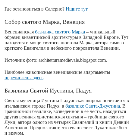
Где остановиться в Салерно?
Ищите тут
.
Собор святого Марка, Венеция
Венецианская
базилика святого Марка
– уникальный
образец византийской архитектуры в Западной Европе. Тут
находятся и мощи святого апостола Марка, автора самого
краткого Евангелия и небесного покровителя Венеции.
Источник фото: architetturamedievale.blogspot.com.
Наиболее живописные венецианские апартаменты
перечислены здесь
.
Базилика Святой Иустины, Падуя
Святая мученица Иустина Падуанская широко почитается в
итальянском городе Падуя, в
базилике Санта-Джустина
. В
грандиозной базилике, возведенной в её честь, находиться
другая великая христианская святыня – гробница святого
Луки, автора одного из четырех Евангелий и книги Деяний
Апостолов. Предполагают, что евангелист Лука также был
и врачом.