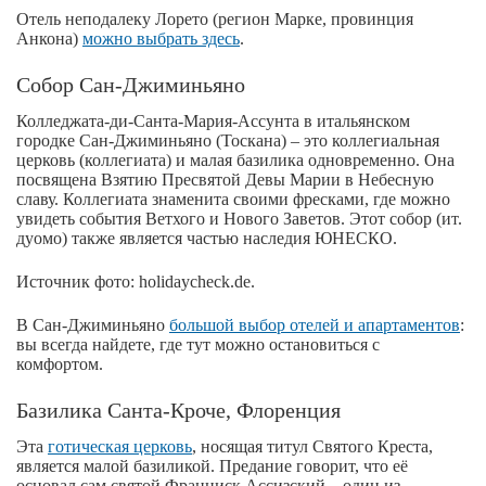
Отель неподалеку Лорето (регион Марке, провинция
Анкона)
можно выбрать здесь
.
Собор Сан-Джиминьяно
Колледжата-ди-Санта-Мария-Ассунта в итальянском
городке Сан-Джиминьяно (Тоскана) – это коллегиальная
церковь (коллегиата) и малая базилика одновременно. Она
посвящена Взятию Пресвятой Девы Марии в Небесную
славу. Коллегиата знаменита своими фресками, где можно
увидеть события Ветхого и Нового Заветов. Этот собор (ит.
дуомо) также является частью наследия ЮНЕСКО.
Источник фото: holidaycheck.de.
В Сан-Джиминьяно
большой выбор отелей и апартаментов
:
вы всегда найдете, где тут можно остановиться с
комфортом.
Базилика Санта-Кроче, Флоренция
Эта
готическая церковь
, носящая титул Святого Креста,
является малой базиликой. Предание говорит, что её
основал сам святой Франциск Ассизский – один из