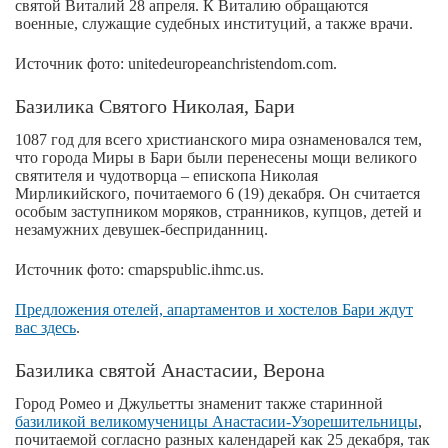
святой Виталий 28 апреля. К Виталию обращаются
военные, служащие судебных институций, а также врачи.
Источник фото: unitedeuropeanchristendom.com.
Базилика Святого Николая, Бари
1087 год для всего христианского мира ознаменовался тем,
что города Миры в Бари были перенесены мощи великого
святителя и чудотворца – епископа Николая
Мирликийского, почитаемого 6 (19) декабря. Он считается
особым заступником моряков, странников, купцов, детей и
незамужних девушек-бесприданниц.
Источник фото: cmapspublic.ihmc.us.
Предложения отелей, апартаментов и хостелов Бари ждут
вас здесь
.
Базилика святой Анастасии, Верона
Город Ромео и Джульетты знаменит также старинной
базиликой великомученицы Анастасии-Узорешительницы
,
почитаемой согласно разных календарей как 25 декабря, так