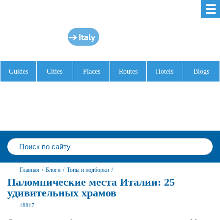
☰
Italy
Guides
Cities
Places
Routes
Hotels
Blogs
Главная
/
Блоги
/
Топы и подборки
/
Паломнические места Италии: 25
удивительных храмов
18817