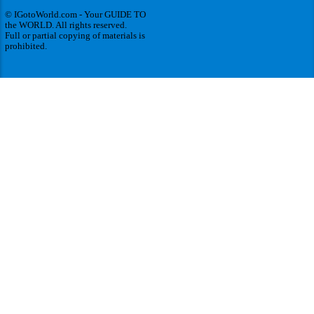
© IGotoWorld.com - Your GUIDE TO
the WORLD. All rights reserved.
Full or partial copying of materials is
prohibited.