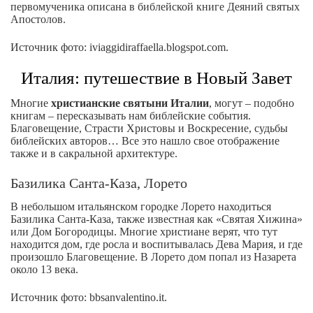
первомученика описана в библейской книге Деяний святых
Апостолов.
Источник фото: iviaggidiraffaella.blogspot.com.
Италия: путешествие в Новый Завет
Многие
христианские святыни Италии
, могут – подобно
книгам – пересказывать нам библейские события.
Благовещение, Страсти Христовы и Воскресение, судьбы
библейских авторов… Все это нашло свое отображение
также и в сакральной архитектуре.
Базилика Санта-Каза, Лорето
В небольшом итальянском городке Лорето находиться
Базилика Санта-Каза, также известная как «Святая Хижина»
или Дом Богородицы. Многие христиане верят, что тут
находится дом, где росла и воспитывалась Дева Мария, и где
произошло Благовещение. В Лорето дом попал из Назарета
около 13 века.
Источник фото: bbsanvalentino.it.