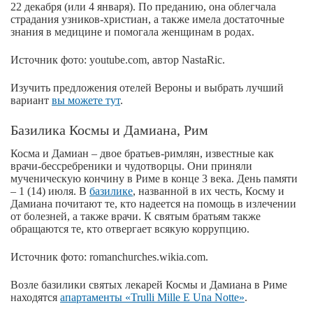
22 декабря (или 4 января). По преданию, она облегчала
страдания узников-христиан, а также имела достаточные
знания в медицине и помогала женщинам в родах.
Источник фото: youtube.com, автор NastaRic.
Изучить предложения отелей Вероны и выбрать лучший
вариант
вы можете тут
.
Базилика Космы и Дамиана, Рим
Косма и Дамиан – двое братьев-римлян, известные как
врачи-бессребреники и чудотворцы. Они приняли
мученическую кончину в Риме в конце 3 века. День памяти
– 1 (14) июля. В
базилике
, названной в их честь, Косму и
Дамиана почитают те, кто надеется на помощь в излечении
от болезней, а также врачи. К святым братьям также
обращаются те, кто отвергает всякую коррупцию.
Источник фото: romanchurches.wikia.com.
Возле базилики святых лекарей Космы и Дамиана в Риме
находятся
апартаменты «Trulli Mille E Una Notte»
.