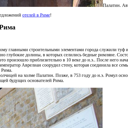
Палатин. Авт
редложений
отелей в Риме
!
 Рима
ому главными строительными элементами города служили туф и л
но глубокие долины, в которых селились бедные римляне. Состо
это произошло приблизительно в 10 веке до н.э.. После него на
император Аврелиан соорудил стену, которая соединила все семь 
 Рима.
олчицей на холме Палатин. Позже, в 753 году до н.э. Ромул осно
ящей будущих основателей Рима.