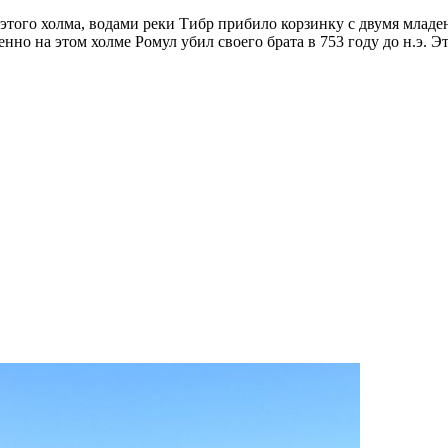
того холма, водами реки Тибр прибило корзинку с двумя млад
но на этом холме Ромул убил своего брата в 753 году до н.э. Эт