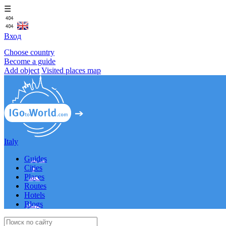
☰
Вход
Choose country
Become a guide
Add object
Visited places map
Italy
Guides
Cities
Places
Routes
Hotels
Blogs