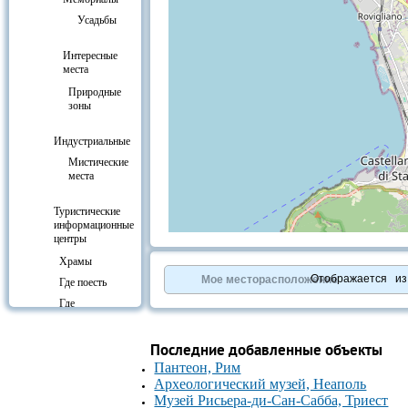
Усадьбы
Интересные
места
Природные
зоны
Индустриальные
Мистические
места
Туристические
информационные
центры
+
−
⇧
Храмы
©
OpenStreetMap
contributors.
Отображается
и
Мое месторасположение
Где поесть
»
Где
остановиться
Курорты и
Последние добавленные объекты
отдых
Пантеон, Рим
Развлечения
Археологический музей, Неаполь
Культура
Музей Рисьера-ди-Сан-Сабба, Триест