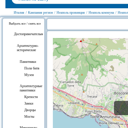
Италия
/
Кампания регион
/
Неаполь провинция
/
Неаполь коммуна
/
Неапол
Выбрать все / снять все
Гостиницы возле Помпеи, Неапол
Достопримечательности
Архитектурно-
исторические
Памятники
Поля битв
Музеи
Архитектурные
памятники
Крепости
Замки
Дворцы
Мосты
Мемориалы